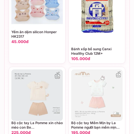
Yếm ăn dặm silicon Honper
HK2317
45.000đ
Bánh xốp bổ sung Canxi
Healthy Club 12M+
105.000đ
Bộ cộc tay La Pomme xin chào
Bộ cộc tay Mềm Mịn by La
mèo con Be
Pomme người bạn mềm mịn
(3M,6M,9M,12M,18M,3Y)
Hồng (6M,9M,12M,18M,3Y)
225.000đ
195.000đ