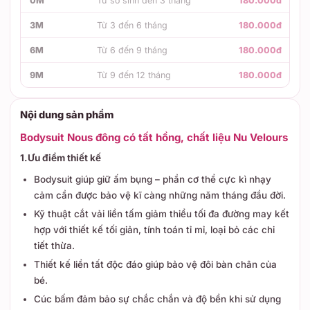
0M
Từ sơ sinh đến 3 tháng
180.000đ
3M
Từ 3 đến 6 tháng
180.000đ
6M
Từ 6 đến 9 tháng
180.000đ
9M
Từ 9 đến 12 tháng
180.000đ
Nội dung sản phẩm
Bodysuit Nous đông có tất hồng, chất liệu Nu Velours
1.Ưu điểm thiết kế
Bodysuit giúp giữ ấm bụng – phần cơ thể cực kì nhạy
cảm cần được bảo vệ kĩ càng những năm tháng đầu đời.
Kỹ thuật cắt vải liền tấm giảm thiểu tối đa đường may kết
hợp với thiết kế tối giản, tính toán tỉ mỉ, loại bỏ các chi
tiết thừa.
Thiết kế liền tất độc đáo giúp bảo vệ đôi bàn chân của
bé.
Cúc bấm đảm bảo sự chắc chắn và độ bền khi sử dụng