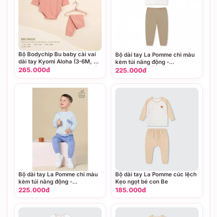
Bộ Bodychip Bu baby cài vai
Bộ dài tay La Pomme chỉ màu
dài tay Kyomi Aloha (3-6M, 6-
kèm túi năng động -
9M, 9-12M, 12-18M), (Họa tiết
6,9,12,18M Trắng
265.000đ
225.000đ
Be, Trắng - Vàng, Hồng)
Bộ dài tay La Pomme chỉ màu
Bộ dài tay La Pomme cúc lệch
kèm túi năng động -
Kẹo ngọt bé con Be
6,9,12,18M Xanh
225.000đ
185.000đ