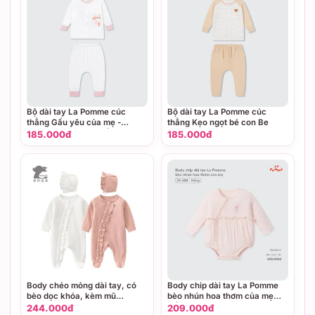
Bộ dài tay La Pomme cúc
Bộ dài tay La Pomme cúc
thẳng Gấu yêu của mẹ -
thẳng Kẹo ngọt bé con Be
Newborn,0M,3M Trắng
185.000đ
185.000đ
Body chéo mỏng dài tay, có
Body chip dài tay La Pomme
bèo dọc khóa, kèm mũ
bèo nhún hoa thơm của mẹ
ANBLOO
Hồng (Newborn,0M,3M)
244.000đ
209.000đ