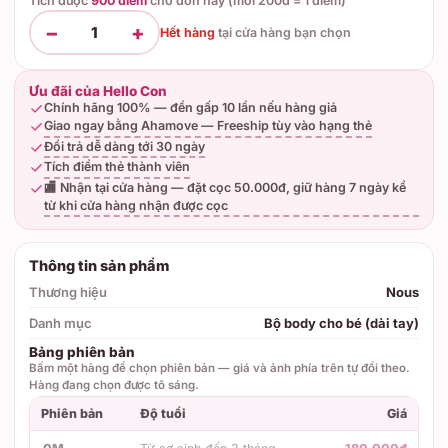
Tích được
900 điểm
cho đơn này (mỗi 200đ = 1 điểm)
−
+
1
Hết hàng
tại
cửa hàng bạn chọn
Ưu đãi của Hello Con
Chính hãng 100% — đền gấp 10 lần nếu hàng giả
Giao ngay bằng Ahamove — Freeship tùy vào hạng thẻ
Đổi trả dễ dàng tới 30 ngày
Tích điểm thẻ thành viên
🏬 Nhận tại cửa hàng — đặt cọc 50.000đ, giữ hàng 7 ngày kể
từ khi cửa hàng nhận được cọc
Thông tin sản phẩm
Thương hiệu
Nous
Danh mục
Bộ body cho bé (dài tay)
Bảng phiên bản
Bấm một hàng để chọn phiên bản — giá và ảnh phía trên tự đổi theo.
Hàng đang chọn được tô sáng.
Phiên bản
Độ tuổi
Giá