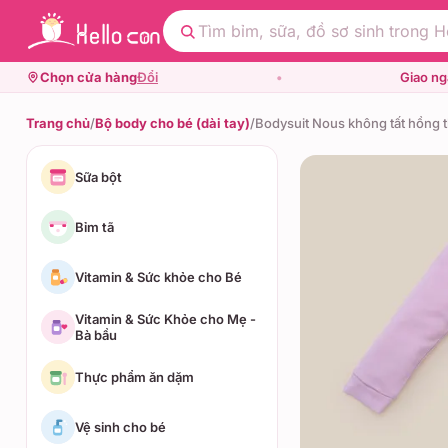
Chọn cửa hàng
Đổi
•
Giao n
Trang chủ
/
Bộ body cho bé (dài tay)
/
Bodysuit Nous không tất hồng 
Sữa bột
Bỉm tã
Vitamin & Sức khỏe cho Bé
Vitamin & Sức Khỏe cho Mẹ -
Bà bầu
Thực phẩm ăn dặm
Vệ sinh cho bé