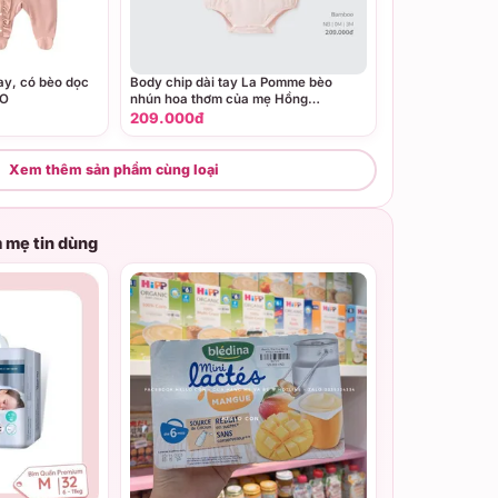
ay, có bèo dọc
Body chip dài tay La Pomme bèo
OO
nhún hoa thơm của mẹ Hồng
(Newborn,0M,3M)
209.000đ
Xem thêm sản phẩm cùng loại
 mẹ tin dùng