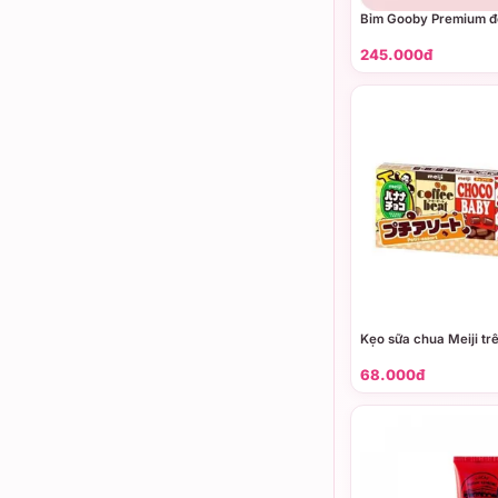
Bỉm Gooby Premium 
245.000đ
Kẹo sữa chua Meiji trê
68.000đ