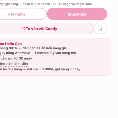
 đặt giữ hàng — nhận tại Chi nhánh Tô Hiệu hoặc Vũ Phạm Hàm
Hết hàng
Mua ngay
Tư vấn với Coddy
của Hello Con
hãng 100% — đền gấp 10 lần nếu hàng giả
gay bằng Ahamove — Freeship tùy vào hạng thẻ
ả dễ dàng tới 30 ngày
iểm thẻ thành viên
n tại cửa hàng — đặt cọc 50.000đ, giữ hàng 7 ngày