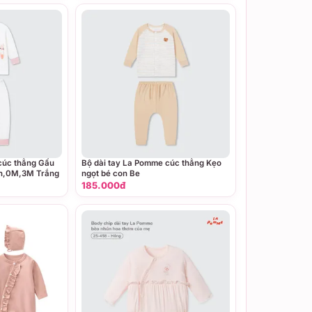
cúc thẳng Gấu
Bộ dài tay La Pomme cúc thẳng Kẹo
rn,0M,3M Trắng
ngọt bé con Be
185.000đ