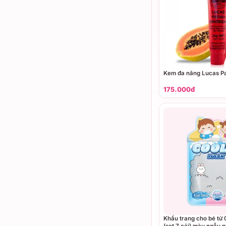
Kem đa năng Lucas P
175.000đ
Khẩu trang cho bé từ 
(set 7 cái) màu ngẫu 