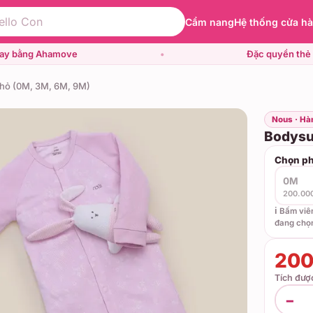
Cẩm nang
Hệ thống cửa h
gay bằng Ahamove
•
Đặc quyền thẻ 
thỏ (0M, 3M, 6M, 9M)
Nous · Hà
Bodysui
Chọn ph
0M
200.00
ℹ️ Bấm vi
đang chọ
200
Tích đư
−