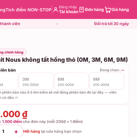
Đăng nhập
àng
Tích điểm NON-STOP
Đơn hàng
Giỏ hàng
Tài khoản
thành viên
•
Đổi trả tới 30 ngày
ng chính hãng
t Nous không tất hồng thỏ (0M, 3M, 6M, 9M)
iên bản
Đang chọn:
—
3M
6M
9M
0đ
200.000đ
200.000đ
200.000đ
ên phiên bản nào ở ô tìm kiếm sẽ mở đúng phiên bản đó tại đây — viên
n có dấu ✓.
.000 ₫
ợc
1.000 điểm
cho đơn này (mỗi 200đ = 1 điểm)
+
1
Hết hàng
tại
cửa hàng bạn chọn