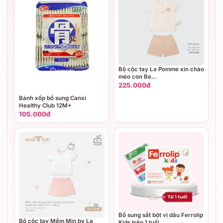
Bộ cộc tay La Pomme xin chào
mèo con Be
(3M,6M,9M,12M,18M,3Y)
225.000đ
Bánh xốp bổ sung Canxi
Healthy Club 12M+
105.000đ
Bổ sung sắt bột vị dâu Ferrolip
Bộ cộc tay Mềm Mịn by La
Kids trên 1 tuổi