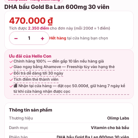
DHA bầu Gold Ba Lan 600mg 30 viên
470.000 ₫
Tích được
2.350 điểm
cho đơn này (mỗi 200đ = 1 điểm)
−
+
1
Hết hàng
tại
cửa hàng bạn chọn
Ưu đãi của Hello Con
Chính hãng 100% — đền gấp 10 lần nếu hàng giả
Giao ngay bằng Ahamove — Freeship tùy vào hạng thẻ
Đổi trả dễ dàng tới 30 ngày
Tích điểm thẻ thành viên
🏬 Nhận tại cửa hàng — đặt cọc 50.000đ, giữ hàng 7 ngày kể
từ khi cửa hàng nhận được cọc
Thông tin sản phẩm
Thương hiệu
Olimp Labs
Danh mục
Vitamin cho bà bầu
Phiên bản
DHA bầu Gold Ba Lan 600mg 30 viên