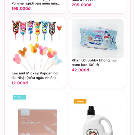
Pomme người bạn mềm mịn
295.000đ
Hồng (6M,9M,12M,18M,3Y)
195.000đ
Khăn ướt Bobby không mùi
nano bạc 100 tờ
42.000đ
Kẹo mút Mickey Popcan nội
địa Nhật (màu ngẫu nhiên)
12.000đ