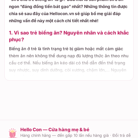
ngon “đáng đồng tiền bát gạo” nhất? Những thông tin được
chia sẻ sau đây của Hellocon.vn sẽ giúp bố mẹ giải đáp
những vấn đề này một cách chi tiết nhất nhé!
1. Vì sao trẻ biếng ăn? Nguyên nhân và cách khắc
phục?
Biếng ăn ở trẻ là tình trạng trẻ bị giảm hoặc mất cảm giác
thèm ăn nên không thể dung nạp đủ lượng thức ăn theo nhu
cầu cơ thể. Nếu biếng ăn kéo dài có thể dẫn đến thể trạng
suy nhược, suy dinh dưỡng, còi xương, chậm lớn,... Nguyên
nhân dẫn đến tình trạng biếng ăn ở trẻ thì có rất nhiều
nhưng chủ yếu vẫn là:
Biến đổi sinh lý: Mẹ có biết những giai đoạn bé biết lật,
biết ngồi, mọc răng, biết bò, biết đi,...đều là những
nguyên nhân khiến trẻ không muốn ăn uống. Bởi những
biến đổi trong cơ thể khiến con cảm thấy khó chịu,
không thoải mái và đau nhức.
Hello Con — Cửa hàng mẹ & bé
Bị bệnh: Đây là một trong những nguyên nhân khiến trẻ
Hàng chính hãng — đền gấp 10 lần nếu hàng giả · Đổi trả dễ