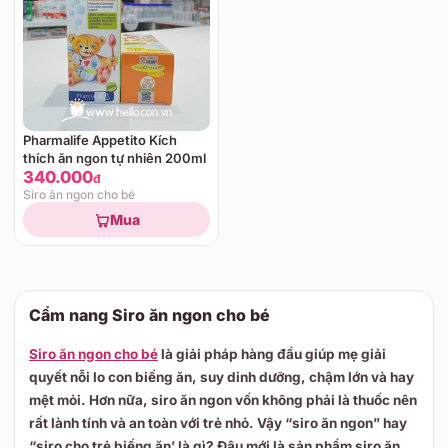
Pharmalife Appetito Kích
thích ăn ngon tự nhiên 200ml
340.000
đ
Siro ăn ngon cho bé
Mua
Cẩm nang Siro ăn ngon cho bé
Siro ăn ngon cho bé
là giải pháp hàng đầu giúp mẹ giải
quyết nỗi lo con biếng ăn, suy dinh dưỡng, chậm lớn và hay
mệt mỏi. Hơn nữa, siro ăn ngon vốn không phải là thuốc nên
rất lành tính và an toàn với trẻ nhỏ. Vậy “siro ăn ngon” hay
“siro cho trẻ biếng ăn’ là gì? Đâu mới là sản phẩm siro ăn