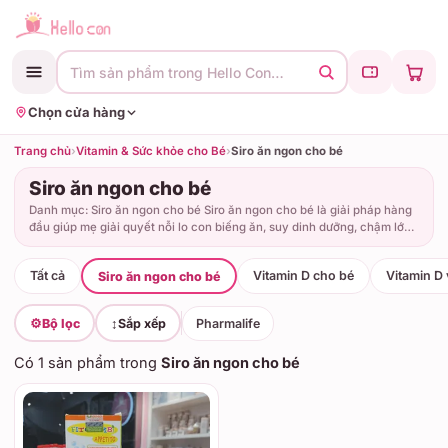
Tìm sản phẩm trong Hello Con…
Chọn cửa hàng
Trang chủ
›
Vitamin & Sức khỏe cho Bé
›
Siro ăn ngon cho bé
Siro ăn ngon cho bé
Danh mục: Siro ăn ngon cho bé Siro ăn ngon cho bé là giải pháp hàng
đầu giúp mẹ giải quyết nỗi lo con biếng ăn, suy dinh dưỡng, chậm lớn
và hay mệt mỏi.
Tất cả
Vitamin D cho bé
Vitamin D 
Siro ăn ngon cho bé
⚙️
Bộ lọc
↕️
Sắp xếp
Pharmalife
Có
1 sản phẩm
trong
Siro ăn ngon cho bé