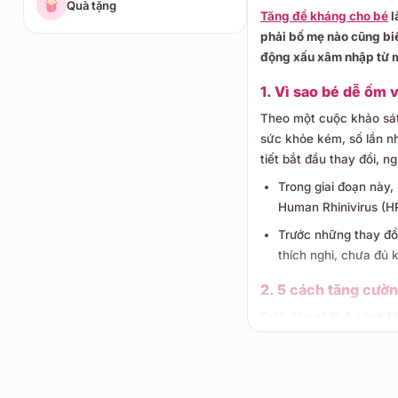
Quà tặng
Tăng đề kháng cho bé
l
phải bố mẹ nào cũng bi
động xấu xâm nhập từ m
1. Vì sao bé dễ ốm v
Theo một cuộc khảo sát
sức khỏe kém, số lần nh
tiết bắt đầu thay đổi, n
Trong giai đoạn này, 
Human Rhinivirus (HR
Trước những thay đổi
thích nghi, chưa đủ 
2. 5 cách tăng cườn
Dưới đây sẽ là 5 cách 
Xây dựng cho bé một 
Bổ sung thêm các th