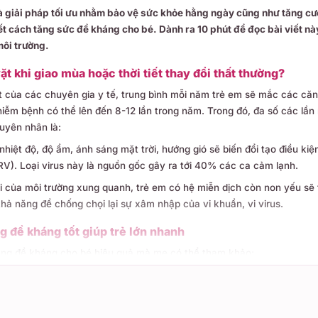
à giải pháp tối ưu nhằm bảo vệ sức khỏe hằng ngày cũng như tăng cư
ết cách tăng sức đề kháng cho bé. Dành ra 10 phút để đọc bài viết n
ôi trường.
ặt khi giao mùa hoặc thời tiết thay đổi thất thường?
 của các chuyên gia y tế, trung bình mỗi năm trẻ em sẽ mắc các că
iễm bệnh có thể lên đến 8-12 lần trong năm. Trong đó, đa số các lần
guyên nhân là:
nhiệt độ, độ ẩm, ánh sáng mặt trời, hướng gió sẽ biến đổi tạo điều kiện 
V). Loại virus này là nguồn gốc gây ra tới 40% các ca cảm lạnh.
 của môi trường xung quanh, trẻ em có hệ miễn dịch còn non yếu sẽ tr
khả năng để chống chọi lại sự xâm nhập của vi khuẩn, vi virus.
g đề kháng tốt giúp trẻ lớn nhanh
tăng đề kháng cho bé hiệu quả mà mẹ có thể tham khảo:
khẩu phần ăn có dinh dưỡng cân đối và đủ đầy, tăng cường rau xanh 
ực phẩm có chứa các vi chất tăng cường sức đề kháng như vitamin A, 