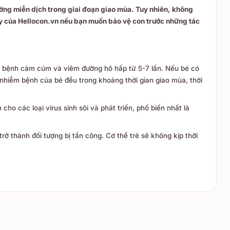
ờng miễn dịch trong giai đoạn giao mùa. Tuy nhiên, không
ày của Hellocon.vn nếu bạn muốn bảo vệ con trước những tác
n bệnh cảm cúm và viêm đường hô hấp từ 5-7 lần. Nếu bé có
 nhiễm bệnh của bé đều trong khoảng thời gian giao mùa, thời
cho các loại virus sinh sôi và phát triển, phổ biến nhất là
ở thành đối tượng bị tấn công. Cơ thể trẻ sẽ không kịp thời
và trái cây.
vitamin C, kẽm, selen,...