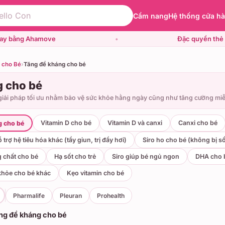
Cẩm nang
Hệ thống cửa h
gay bằng Ahamove
•
Đặc quyền thẻ 
 cho Bé
›
Tăng đề kháng cho bé
g cho bé
giải pháp tối ưu nhằm bảo vệ sức khỏe hằng ngày cũng như tăng cường miễn
Vitamin D cho bé
Vitamin D và canxi
Canxi cho bé
g cho bé
 trợ hệ tiêu hóa khác (tẩy giun, trị đầy hơi)
Siro ho cho bé (không bị s
 chất cho bé
Hạ sốt cho trẻ
Siro giúp bé ngủ ngon
DHA cho 
khỏe cho bé khác
Kẹo vitamin cho bé
Pharmalife
Pleuran
Prohealth
ng đề kháng cho bé