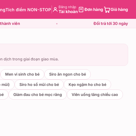
Đăng nhập
àng
Tích điểm NON-STOP
Đơn hàng
Giỏ hàng
Tài khoản
thành viên
•
Đổi trả tới 30 ngày
 dịch trong giai đoạn giao mùa.
Men vi sinh cho bé
Siro ăn ngon cho bé
ổ mũi)
Siro ho sổ mũi cho bé
Kẹo ngậm ho cho bé
bé
Giảm đau cho bé mọc răng
Viên uống tăng chiều cao