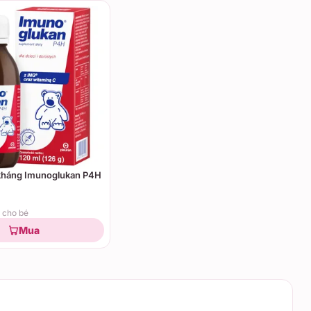
 kháng Imunoglukan P4H
 cho bé
Mua