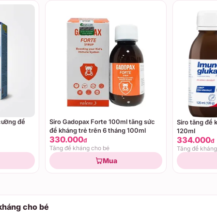
cường đề
Siro Gadopax Forte 100ml tăng sức
Siro tăng đề
đề kháng trẻ trên 6 tháng 100ml
120ml
330.000
334.000
đ
đ
Tăng đề kháng cho bé
Tăng đề kháng
Mua
kháng cho bé