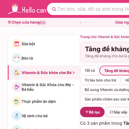
Chọn cửa hàng
Đổi
•
Giao n
Trang chủ
›
Vitamin & Sức khỏe
Sữa bột
Tăng đề khán
Tăng đề kháng cho bé là 
Bỉm tã
Tất cả
Tăng đề khán
Vitamin & Sức khỏe cho Bé
Trị táo bón cho trẻ
Hỗ
Vitamin & Sức Khỏe cho Mẹ -
Bà bầu
Bổ sung Vitamin và dưỡng
Sản phẩm chăm sóc sức 
Thực phẩm ăn dặm
Bộ lọc
Sắp xếp
Vệ sinh cho bé
Có
3 sản phẩm
trong
Tă