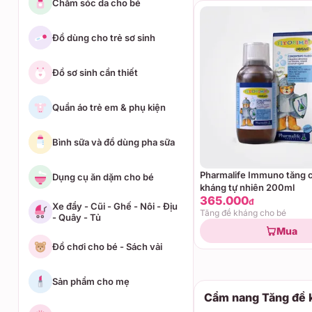
Chăm sóc da cho bé
Đồ dùng cho trẻ sơ sinh
Đồ sơ sinh cần thiết
Quần áo trẻ em & phụ kiện
Bình sữa và đồ dùng pha sữa
Pharmalife Immuno tăng 
Dụng cụ ăn dặm cho bé
kháng tự nhiên 200ml
365.000
đ
Xe đẩy - Cũi - Ghế - Nôi - Địu
Tăng đề kháng cho bé
- Quây - Tủ
Mua
Đồ chơi cho bé - Sách vải
Sản phẩm cho mẹ
Cẩm nang Tăng đề 