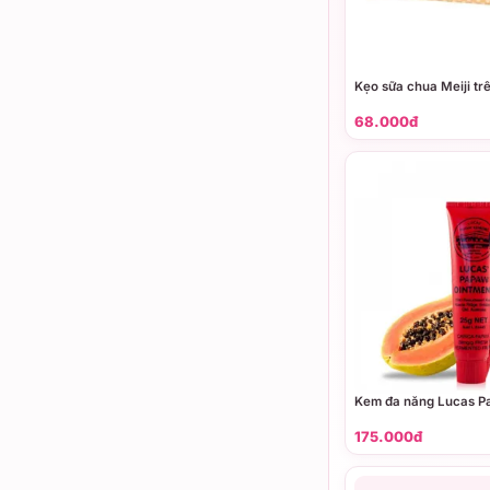
Kẹo sữa chua Meiji trê
68.000đ
Kem đa năng Lucas P
175.000đ