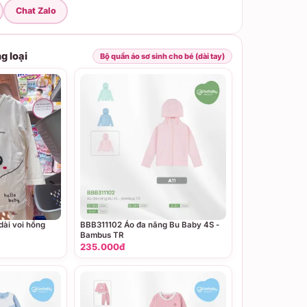
Chat Zalo
g loại
Bộ quần áo sơ sinh cho bé (dài tay)
 dài voi hồng
BBB311102 Áo đa năng Bu Baby 4S -
Bambus TR
235.000đ