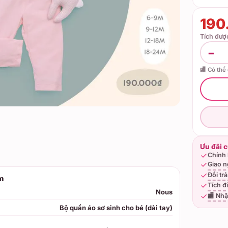
190
Tích đư
−
🏬 Có thể
Ưu đãi 
Chính 
Giao n
Đổi tr
m
Tích đ
Nous
🏬 Nhậ
Bộ quần áo sơ sinh cho bé (dài tay)