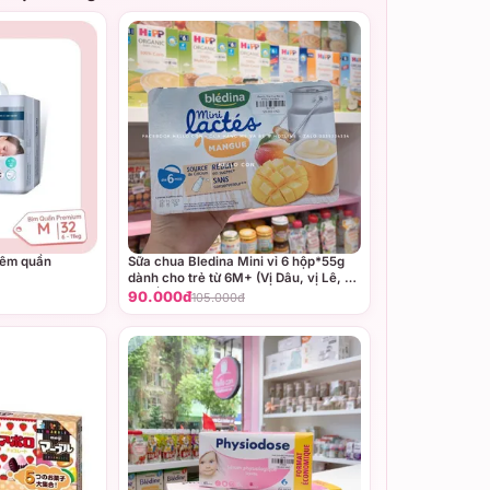
đêm quần
Sữa chua Bledina Mini vỉ 6 hộp*55g
dành cho trẻ từ 6M+ (Vị Dâu, vị Lê, vị
Chuối, vị Xoài)
90.000đ
105.000đ