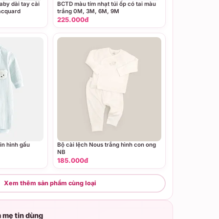
by dài tay cài
BCTD màu tím nhạt túi ốp có tai màu
acquard
trắng 0M, 3M, 6M, 9M
225.000đ
in hình gấu
Bộ cài lệch Nous trắng hình con ong
NB
185.000đ
Xem thêm sản phẩm cùng loại
 mẹ tin dùng