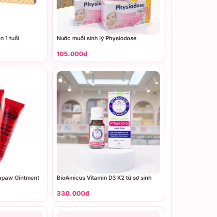
n 1 tuổi
Nước muối sinh lý Physiodose
105.000đ
apaw Ointment
BioAmicus Vitamin D3 K2 từ sơ sinh
330.000đ