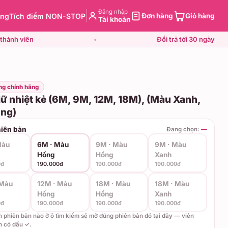
Đăng nhập
àng
Tích điểm NON-STOP
Đơn hàng
Giỏ hàng
Tài khoản
thành viên
•
Đổi trả tới 30 ngày
ng chính hãng
ữ nhiệt kẻ (6M, 9M, 12M, 18M), (Màu Xanh,
ng)
iên bản
Đang chọn:
—
Màu
6M · Màu
9M · Màu
9M · Màu
Hồng
Hồng
Xanh
0đ
190.000đ
190.000đ
190.000đ
 Màu
12M · Màu
18M · Màu
18M · Màu
Hồng
Hồng
Xanh
0đ
190.000đ
190.000đ
190.000đ
ên phiên bản nào ở ô tìm kiếm sẽ mở đúng phiên bản đó tại đây — viên
n có dấu ✓.