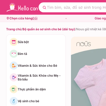
Chọn cửa hàng
Đổi
•
Giao n
Trang chủ
/
Bộ quần áo sơ sinh cho bé (dài tay)
/
Nous giữ nhiệt kẻ (
Sữa bột
Bỉm tã
Vitamin & Sức khỏe cho Bé
Vitamin & Sức Khỏe cho Mẹ -
Bà bầu
Thực phẩm ăn dặm
Vệ sinh cho bé