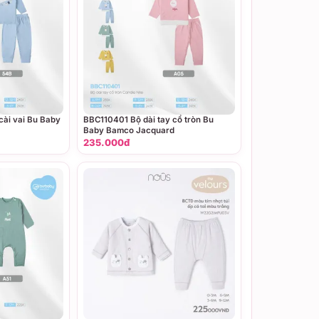
cài vai Bu Baby
BBC110401 Bộ dài tay cổ tròn Bu
Baby Bamco Jacquard
235.000đ