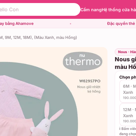
Cẩm nang
Hệ thống cửa h
gay bằng Ahamove
•
Đặc quyền thẻ 
6M, 9M, 12M, 18M), (Màu Xanh, màu Hồng)
Nous · Hà
Nous gi
màu Hồ
Chọn ph
6M · 
Xanh
190.00
12M ·
Xanh
190.00
ℹ️ Bấm vi
đang chọ