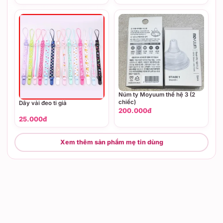
Núm ty Moyuum thế hệ 3 (2
chiếc)
Dây vải đeo ti giả
200.000đ
25.000đ
Xem thêm sản phẩm mẹ tin dùng