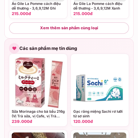
Áo Gile La Pomme cách điệu
Áo Gile La Pomme cách điệu
dễ thương - 3,6,9,12M Ghi
dễ thương - 3,6,9,12M Xanh
215.000đ
215.000đ
Xem thêm sản phẩm cùng loại
Các sản phẩm mẹ tin dùng
Sữa Morinaga cho bà bầu 216g
Gạc răng miệng Sachi rơ lưỡi
(Vị Trà sữa, vị Cafe, vị Trà
từ sơ sinh
xanh)
239.000đ
120.000đ