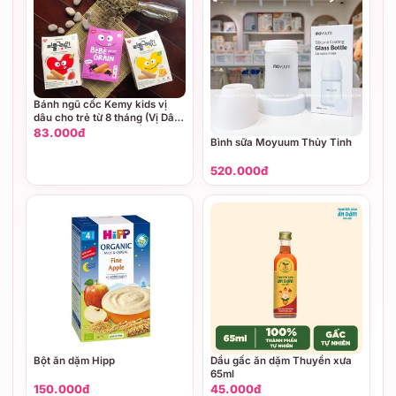
Bánh ngũ cốc Kemy kids vị
dâu cho trẻ từ 8 tháng (Vị Dâu,
vị Phô mai, vị Việt quất)
83.000đ
Bình sữa Moyuum Thủy Tinh
520.000đ
Bột ăn dặm Hipp
Dầu gấc ăn dặm Thuyền xưa
65ml
150.000đ
45.000đ