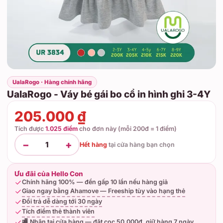
UalaRogo · Hàng chính hãng
UalaRogo - Váy bé gái bo cổ in hình ghi 3-4Y
205.000 ₫
Tích được
1.025 điểm
cho đơn này (mỗi 200đ = 1 điểm)
−
+
1
Hết hàng
tại
cửa hàng bạn chọn
Ưu đãi của Hello Con
Chính hãng 100% — đền gấp 10 lần nếu hàng giả
Giao ngay bằng Ahamove — Freeship tùy vào hạng thẻ
Đổi trả dễ dàng tới 30 ngày
Tích điểm thẻ thành viên
🏬 Nhận tại cửa hàng — đặt cọc 50.000đ, giữ hàng 7 ngày