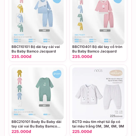
BBC110101 Bộ dài tay cài vai
BBC110401 Bộ dài tay cổ tròn
Bu Baby Bamco Jacquard
Bu Baby Bamco Jacquard
235.000đ
235.000đ
BBC210101 Body Bu Baby dài
BCTD màu tím nhạt túi ốp có
tay cài vai Bu Baby Bamco
tai màu trắng 0M, 3M, 6M, 9M
Jacquard
225.000đ
225.000đ