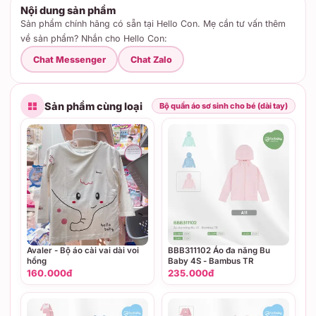
Nội dung sản phẩm
Sản phẩm chính hãng có sẵn tại Hello Con. Mẹ cần tư vấn thêm
về sản phẩm? Nhắn cho Hello Con:
Chat Messenger
Chat Zalo
Sản phẩm cùng loại
Bộ quần áo sơ sinh cho bé (dài tay)
Avaler - Bộ áo cài vai dài voi
BBB311102 Áo đa năng Bu
hồng
Baby 4S - Bambus TR
160.000đ
235.000đ