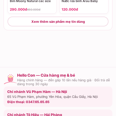
Bỉm Moony Natural các size
Nước rửa bình Arau Baby
290.000đ
120.000đ
450.000đ
Xem thêm sản phẩm mẹ tin dùng
Hello Con — Cửa hàng mẹ & bé
Hàng chính hãng — đền gấp 10 lần nếu hàng giả · Đổi trả dễ
dàng trong 30 ngày
Chi nhánh Vũ Phạm Hàm — Hà Nội
65 Vũ Phạm Hàm, phường Yên Hòa, quận Cầu Giấy, Hà Nội
Điện thoại:
0347.65.65.65
Chi nhánh Tô Hiệu — Hải Phòng