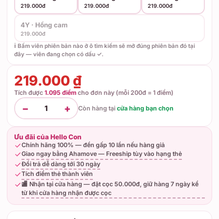
219.000đ
219.000đ
219.000đ
4Y · Hồng cam
219.000đ
ℹ️ Bấm viên phiên bản nào ở ô tìm kiếm sẽ mở đúng phiên bản đó tại
đây — viên đang chọn có dấu ✓.
219.000 ₫
Tích được
1.095 điểm
cho đơn này (mỗi 200đ = 1 điểm)
−
+
1
Còn hàng tại
cửa hàng bạn chọn
Ưu đãi của Hello Con
Chính hãng 100% — đền gấp 10 lần nếu hàng giả
Giao ngay bằng Ahamove — Freeship tùy vào hạng thẻ
Đổi trả dễ dàng tới 30 ngày
Tích điểm thẻ thành viên
🏬 Nhận tại cửa hàng — đặt cọc 50.000đ, giữ hàng 7 ngày kể
từ khi cửa hàng nhận được cọc