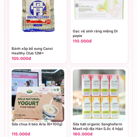
Gạc vệ sinh răng miệng Dr
papie
110.000đ
Bánh xốp bổ sung Canxi
Healthy Club 12M+
105.000đ
Sữa chua ít béo Arla (6x100g)
Sữa tươi organic Sanghafarm
Maeil nội địa Hàn (Lốc 4 hộp)
115.000đ
160.000đ