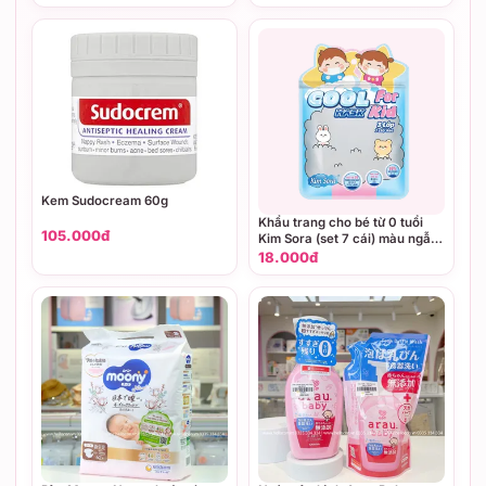
Kem Sudocream 60g
Khẩu trang cho bé từ 0 tuổi
105.000đ
Kim Sora (set 7 cái) màu ngẫu
nhiên
18.000đ