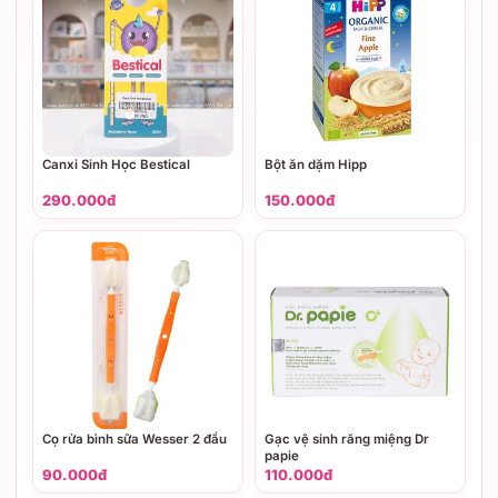
Canxi Sinh Học Bestical
Bột ăn dặm Hipp
290.000đ
150.000đ
Cọ rửa bình sữa Wesser 2 đầu
Gạc vệ sinh răng miệng Dr
papie
90.000đ
110.000đ