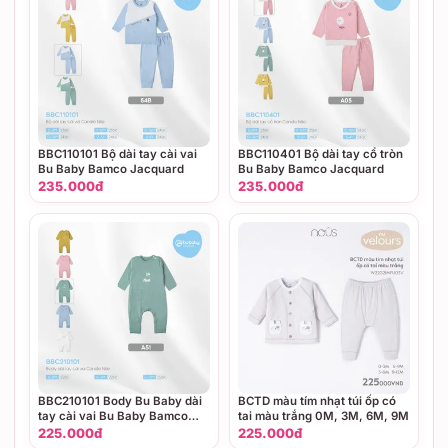
BBC110101 Bộ dài tay cài vai
BBC110401 Bộ dài tay cổ tròn
Bu Baby Bamco Jacquard
Bu Baby Bamco Jacquard
235.000đ
235.000đ
BBC210101 Body Bu Baby dài
BCTD màu tím nhạt túi ốp có
tay cài vai Bu Baby Bamco
tai màu trắng 0M, 3M, 6M, 9M
Jacquard
225.000đ
225.000đ