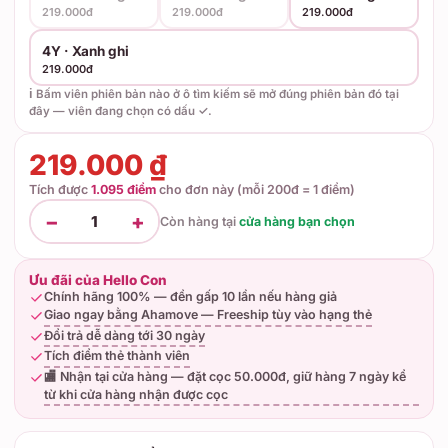
219.000đ
219.000đ
219.000đ
4Y · Xanh ghi
219.000đ
ℹ️ Bấm viên phiên bản nào ở ô tìm kiếm sẽ mở đúng phiên bản đó tại
đây — viên đang chọn có dấu ✓.
219.000 ₫
Tích được
1.095 điểm
cho đơn này (mỗi 200đ = 1 điểm)
−
+
1
Còn hàng tại
cửa hàng bạn chọn
Ưu đãi của Hello Con
Chính hãng 100% — đền gấp 10 lần nếu hàng giả
Giao ngay bằng Ahamove — Freeship tùy vào hạng thẻ
Đổi trả dễ dàng tới 30 ngày
Tích điểm thẻ thành viên
🏬 Nhận tại cửa hàng — đặt cọc 50.000đ, giữ hàng 7 ngày kể
từ khi cửa hàng nhận được cọc