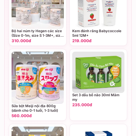
Bộ hai núm ty Hegen các size
Kem đánh răng Babycoccole
(Size 0-1m, size S 1-3M+, size
5ml 12M+
M 3-6M+, size L trên 6M+,
310.000đ
219.000đ
size Y cắt dành cho thức ăn
sệt)
Set 3 dầu bổ não 30ml Măm
my
235.000đ
Sữa bột Meiji nội địa 800g
(dành cho 0-1 tuổi, 1-3 tuổi)
560.000đ