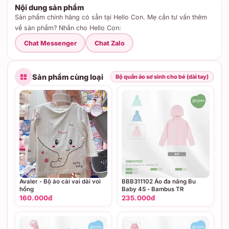
Nội dung sản phẩm
Sản phẩm chính hãng có sẵn tại Hello Con. Mẹ cần tư vấn thêm
về sản phẩm? Nhắn cho Hello Con:
Chat Messenger
Chat Zalo
Sản phẩm cùng loại
Bộ quần áo sơ sinh cho bé (dài tay)
Avaler - Bộ áo cài vai dài voi
BBB311102 Áo đa năng Bu
hồng
Baby 4S - Bambus TR
160.000đ
235.000đ