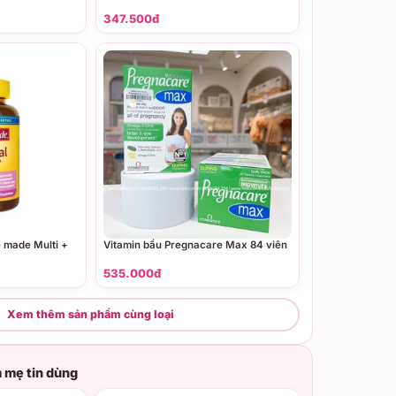
347.500đ
e made Multi +
Vitamin bầu Pregnacare Max 84 viên
535.000đ
Xem thêm sản phẩm cùng loại
 mẹ tin dùng