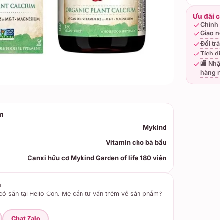
Ưu đãi 
Chính 
Giao n
Đổi tr
Tích đ
🏬 Nhậ
hàng 
m
Mykind
Vitamin cho bà bầu
Canxi hữu cơ Mykind Garden of life 180 viên
m
ó sẵn tại Hello Con. Mẹ cần tư vấn thêm về sản phẩm?
Chat Zalo