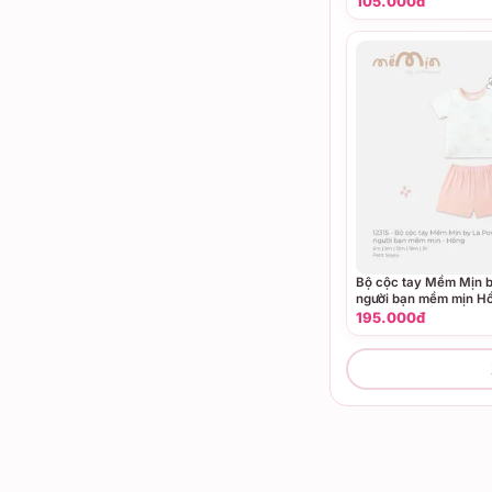
105.000đ
Bộ cộc tay Mềm Mịn 
người bạn mềm mịn H
(6M,9M,12M,18M,3Y)
195.000đ