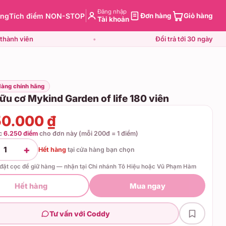
Đăng nhập
àng
Tích điểm NON-STOP
Đơn hàng
Giỏ hàng
Tài khoản
thành viên
•
Đổi trả tới 30 ngày
Hàng chính hãng
ữu cơ Mykind Garden of life 180 viên
50.000 ₫
ợc
6.250 điểm
cho đơn này (mỗi 200đ = 1 điểm)
+
1
Hết hàng
tại
cửa hàng bạn chọn
 đặt cọc để giữ hàng — nhận tại Chi nhánh Tô Hiệu hoặc Vũ Phạm Hàm
Hết hàng
Mua ngay
Tư vấn với Coddy