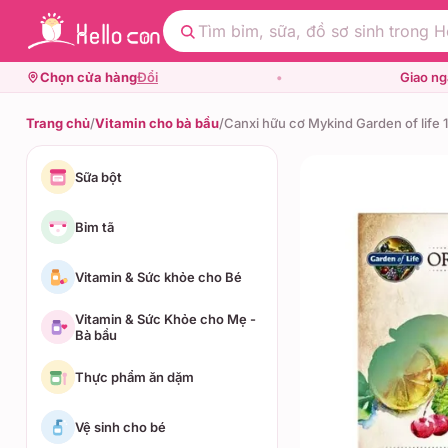
Chọn cửa hàng
Đổi
•
Giao n
Trang chủ
/
Vitamin cho bà bầu
/
Canxi hữu cơ Mykind Garden of life 
Sữa bột
Bỉm tã
Vitamin & Sức khỏe cho Bé
Vitamin & Sức Khỏe cho Mẹ -
Bà bầu
Thực phẩm ăn dặm
Vệ sinh cho bé