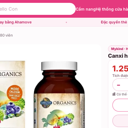
Cẩm nang
Hệ thống cửa h
gay bằng Ahamove
•
Đặc quyền thẻ 
180 viên
Mykind · 
Canxi h
1.2
Tích đư
−
🏬 Có thể