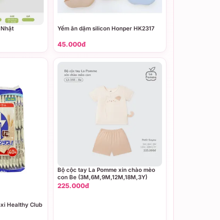
 Nhật
Yếm ăn dặm silicon Honper HK2317
45.000đ
Bộ cộc tay La Pomme xin chào mèo
con Be (3M,6M,9M,12M,18M,3Y)
225.000đ
xi Healthy Club