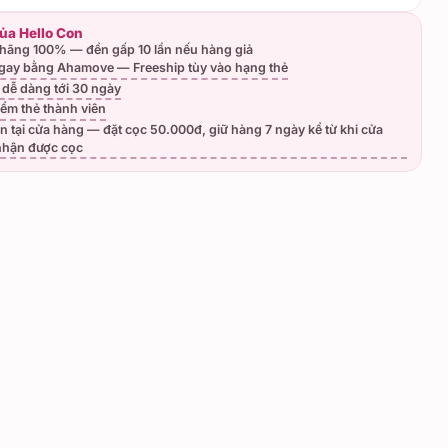
của Hello Con
hãng 100% — đền gấp 10 lần nếu hàng giả
gay bằng Ahamove — Freeship tùy vào hạng thẻ
ả dễ dàng tới 30 ngày
iểm thẻ thành viên
n tại cửa hàng — đặt cọc 50.000đ, giữ hàng 7 ngày kể từ khi cửa
nhận được cọc