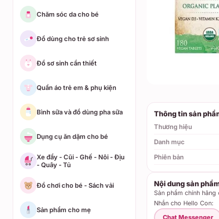
Chăm sóc da cho bé
Đồ dùng cho trẻ sơ sinh
Đồ sơ sinh cần thiết
Quần áo trẻ em & phụ kiện
Bình sữa và đồ dùng pha sữa
Thông tin sản phẩ
Thương hiệu
Dụng cụ ăn dặm cho bé
Danh mục
Phiên bản
Xe đẩy - Cũi - Ghế - Nôi - Địu
- Quây - Tủ
Nội dung sản phẩ
Đồ chơi cho bé - Sách vải
Sản phẩm chính hãng c
Nhắn cho Hello Con:
Sản phẩm cho mẹ
Chat Messenger