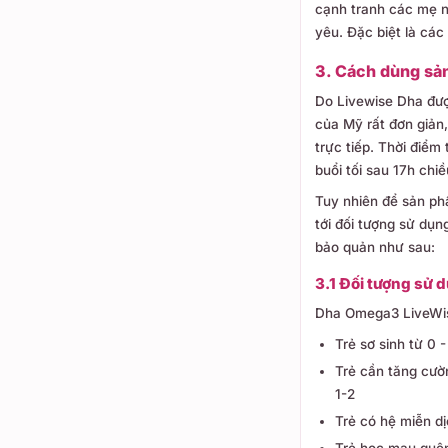
cạnh tranh các mẹ 
yêu. Đặc biệt là các
3. Cách dùng sả
Do Livewise Dha đượ
của Mỹ rất đơn giản
trực tiếp. Thời điểm
buổi tối sau 17h ch
Tuy nhiên để sản ph
tới đối tượng sử dụn
bảo quản như sau:
3.1 Đối tượng sử
Dha Omega3 LiveWis
Trẻ sơ sinh từ 0 - 
Trẻ cần tăng cườn
1-2
Trẻ có hệ miễn d
Trẻ học mau quên