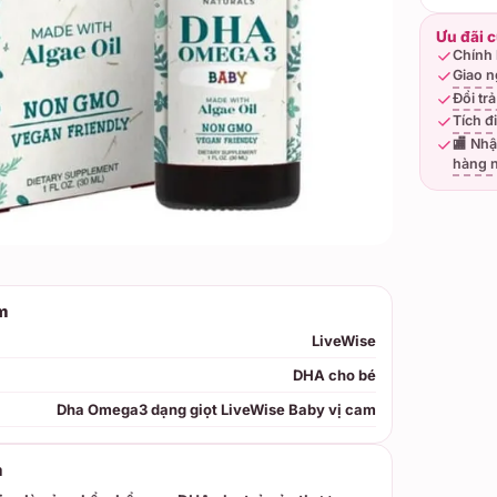
Ưu đãi 
Chính 
Giao n
Đổi tr
Tích đ
🏬 Nhậ
hàng 
m
LiveWise
DHA cho bé
Dha Omega3 dạng giọt LiveWise Baby vị cam
m