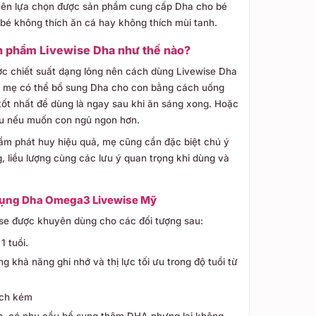
nên lựa chọn được sản phẩm cung cấp Dha cho bé
 bé không thích ăn cá hay không thích mùi tanh.
n phẩm Livewise Dha như thế nào?
c chiết suất dạng lỏng nên cách dùng Livewise Dha
, mẹ có thể bổ sung Dha cho con bằng cách uống
 tốt nhất để dùng là ngay sau khi ăn sáng xong. Hoặc
iều nếu muốn con ngủ ngon hơn.
ẩm phát huy hiệu quả, mẹ cũng cần đặc biệt chú ý
g, liều lượng cùng các lưu ý quan trọng khi dùng và
 dụng Dha Omega3 Livewise Mỹ
e được khuyên dùng cho các đối tượng sau:
1 tuổi.
g khả năng ghi nhớ và thị lực tối ưu trong độ tuổi từ
ịch kém
, có nhu cầu bổ sung thêm DHA nhưng lại không