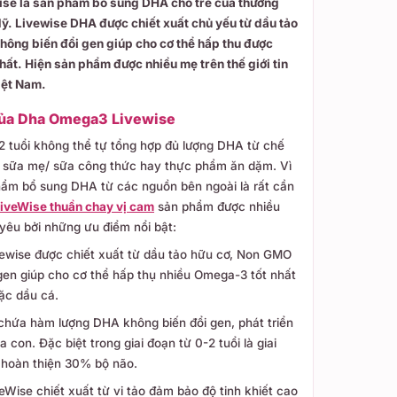
se là sản phẩm bổ sung DHA cho trẻ của thương
ỹ. Livewise DHA được chiết xuất chủ yếu từ dầu tảo
hông biến đổi gen giúp cho cơ thể hấp thu được
ất. Hiện sản phẩm được nhiều mẹ trên thế giới tin
iệt Nam.
 của Dha Omega3 Livewise
-2 tuổi không thể tự tổng hợp đủ lượng DHA từ chế
 sữa mẹ/ sữa công thức hay thực phẩm ăn dặm. Vì
hẩm bổ sung DHA từ các nguồn bên ngoài là rất cần
veWise thuần chay vị cam
sản phẩm được nhiều
yêu bởi những ưu điểm nổi bật:
wise được chiết xuất từ dầu tảo hữu cơ, Non GMO
 gen giúp cho cơ thể hấp thụ nhiều Omega-3 tốt nhất
ặc dầu cá.
chứa hàm lượng DHA không biến đổi gen, phát triển
 con. Đặc biệt trong giai đoạn từ 0-2 tuổi là giai
 hoàn thiện 30% bộ não.
Wise chiết xuất từ vi tảo đảm bảo độ tinh khiết cao