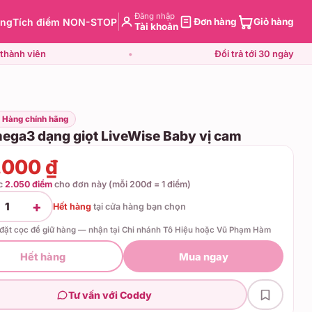
Đăng nhập
àng
Tích điểm NON-STOP
Đơn hàng
Giỏ hàng
Tài khoản
thành viên
•
Đổi trả tới 30 ngày
· Hàng chính hãng
ega3 dạng giọt LiveWise Baby vị cam
.000 ₫
ợc
2.050 điểm
cho đơn này (mỗi 200đ = 1 điểm)
+
1
Hết hàng
tại
cửa hàng bạn chọn
 đặt cọc để giữ hàng — nhận tại Chi nhánh Tô Hiệu hoặc Vũ Phạm Hàm
Hết hàng
Mua ngay
Tư vấn với Coddy