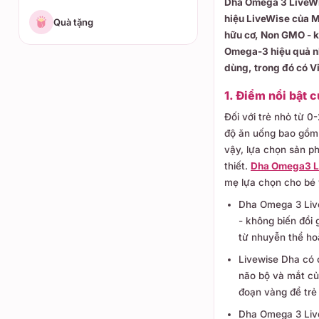
Dha Omega 3 LiveWi
hiệu LiveWise của M
Quà tặng
hữu cơ, Non GMO - k
Omega-3 hiệu quả nh
dùng, trong đó có V
1. Điểm nổi bật
Đối với trẻ nhỏ từ 0
độ ăn uống bao gồm
vậy, lựa chọn sản p
thiết.
Dha Omega3 Li
mẹ lựa chọn cho bé 
Dha Omega 3 Live
- không biến đổi
từ nhuyễn thể ho
Livewise Dha có 
não bộ và mắt của
đoạn vàng để trẻ
Dha Omega 3 Live