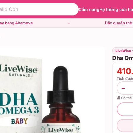
Cẩm nang
Hệ thống cửa h
gay bằng Ahamove
•
Đặc quyền thẻ 
m
LiveWise 
Dha Om
410
Tích đư
−
🏬 Có thể