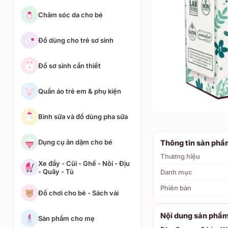
Chăm sóc da cho bé
Đồ dùng cho trẻ sơ sinh
Đồ sơ sinh cần thiết
Quần áo trẻ em & phụ kiện
Bình sữa và đồ dùng pha sữa
Dụng cụ ăn dặm cho bé
Thông tin sản phẩ
Thương hiệu
Xe đẩy - Cũi - Ghế - Nôi - Địu
- Quây - Tủ
Danh mục
Phiên bản
Đồ chơi cho bé - Sách vải
Nội dung sản phẩ
Sản phẩm cho mẹ