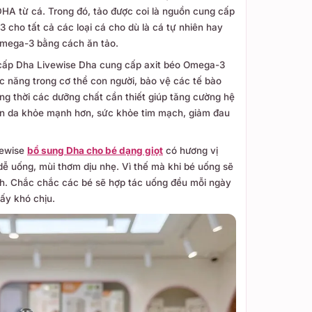
DHA từ cá. Trong đó, tảo được coi là nguồn cung cấp
 cho tất cả các loại cá cho dù là cá tự nhiên hay
Omega-3 bằng cách ăn tảo.
cấp Dha Livewise Dha cung cấp axit béo Omega-3
c năng trong cơ thể con người, bảo vệ các tế bào
ồng thời các dưỡng chất cần thiết giúp tăng cường hệ
làn da khỏe mạnh hơn, sức khỏe tim mạch, giảm đau
vewise
bổ sung Dha cho bé dạng giọt
có hương vị
ễ uống, mùi thơm dịu nhẹ. Vì thế mà khi bé uống sẽ
h. Chắc chắc các bé sẽ hợp tác uống đều mỗi ngày
ấy khó chịu.