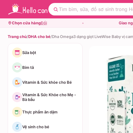
Chọn cửa hàng
Đổi
•
Giao n
Trang chủ
/
DHA cho bé
/
Dha Omega3 dạng giọt LiveWise Baby vị ca
Sữa bột
Bỉm tã
Vitamin & Sức khỏe cho Bé
Vitamin & Sức Khỏe cho Mẹ -
Bà bầu
Thực phẩm ăn dặm
Vệ sinh cho bé