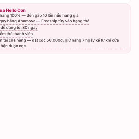
của Hello Con
hãng 100% — đền gấp 10 lần nếu hàng giả
gay bằng Ahamove — Freeship tùy vào hạng thẻ
ả dễ dàng tới 30 ngày
iểm thẻ thành viên
n tại cửa hàng — đặt cọc 50.000đ, giữ hàng 7 ngày kể từ khi cửa
nhận được cọc