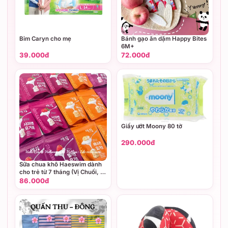
Bỉm Caryn cho mẹ
Bánh gạo ăn dặm Happy Bites
6M+
39.000đ
72.000đ
Giấy ướt Moony 80 tờ
290.000đ
Sữa chua khô Haeswim dành
cho trẻ từ 7 tháng (Vị Chuối, vị
Dâu, vị Táo)
86.000đ