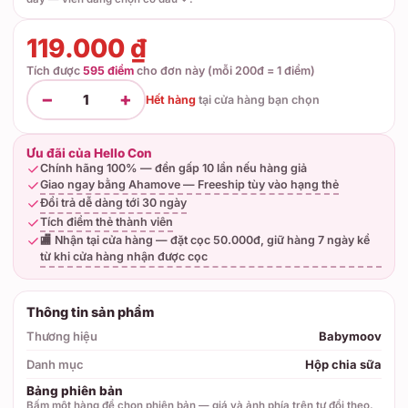
119.000 ₫
Tích được
595 điểm
cho đơn này (mỗi 200đ = 1 điểm)
−
+
1
Hết hàng
tại
cửa hàng bạn chọn
Ưu đãi của Hello Con
Chính hãng 100% — đền gấp 10 lần nếu hàng giả
Giao ngay bằng Ahamove — Freeship tùy vào hạng thẻ
Đổi trả dễ dàng tới 30 ngày
Tích điểm thẻ thành viên
🏬 Nhận tại cửa hàng — đặt cọc 50.000đ, giữ hàng 7 ngày kể
từ khi cửa hàng nhận được cọc
Thông tin sản phẩm
Thương hiệu
Babymoov
Danh mục
Hộp chia sữa
Bảng phiên bản
Bấm một hàng để chọn phiên bản — giá và ảnh phía trên tự đổi theo.