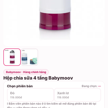
Babymoov · Hàng chính hãng
Hộp chia sữa 4 tầng Babymoov
Chọn phiên bản
Đang chọn:
—
Đỏ
Xanh lơ
119.000đ
119.000đ
ℹ️ Bấm viên phiên bản nào ở ô tìm kiếm sẽ mở đúng phiên bản đó tại
đây — viên đang chọn có dấu ✓.