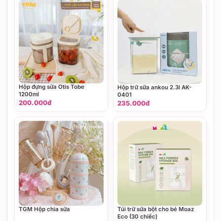
Hộp đựng sữa Otis Tobe
Hộp trữ sữa ankou 2.3l AK-
1200ml
0401
200.000đ
235.000đ
TGM Hộp chia sữa
Túi trữ sữa bột cho bé Moaz
Eco (30 chiếc)