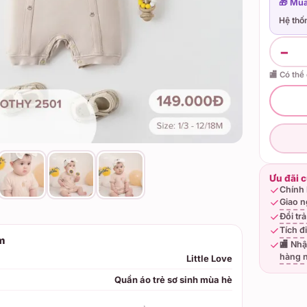
🎁 Mua
Hệ thố
−
🏬 Có thể
Ưu đãi 
Chính 
Giao n
Đổi tr
Tích đ
m
🏬 Nhậ
hàng 
Little Love
Quần áo trẻ sơ sinh mùa hè