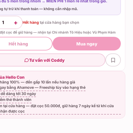
 đủ 5 món trong nhóm → MIỄN PHÍ 1 món rẻ nhất trong giỏ.
ng tự trừ khi thanh toán — không cần nhập mã.
+
1
Hết hàng
tại
cửa hàng bạn chọn
 đặt cọc để giữ hàng — nhận tại Chi nhánh Tô Hiệu hoặc Vũ Phạm Hàm
Hết hàng
Mua ngay
Tư vấn với Coddy
của Hello Con
hãng 100% — đền gấp 10 lần nếu hàng giả
gay bằng Ahamove — Freeship tùy vào hạng thẻ
ả dễ dàng tới 30 ngày
iểm thẻ thành viên
n tại cửa hàng — đặt cọc 50.000đ, giữ hàng 7 ngày kể từ khi cửa
nhận được cọc