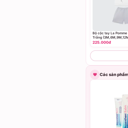
Bộ cộc tay La Pomme b
Trắng (3M,6M,9M,12
225.000đ
Các sản phẩm