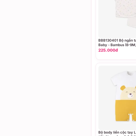
BBB130401 Bộ ngắn ta
Baby - Bambus (6-9M,
18M)
225.000đ
Bộ body liền cộc tay