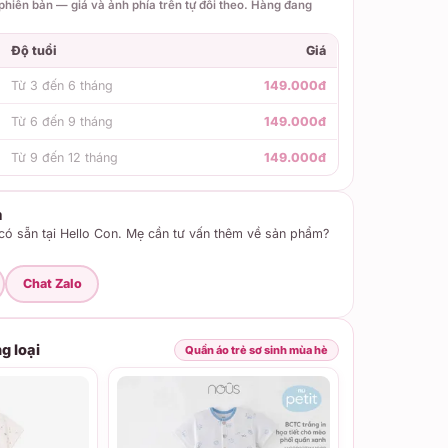
hiên bản — giá và ảnh phía trên tự đổi theo. Hàng đang
Độ tuổi
Giá
Từ 3 đến 6 tháng
149.000đ
Từ 6 đến 9 tháng
149.000đ
Từ 9 đến 12 tháng
149.000đ
m
ó sẵn tại Hello Con. Mẹ cần tư vấn thêm về sản phẩm?
Chat Zalo
g loại
Quần áo trẻ sơ sinh mùa hè