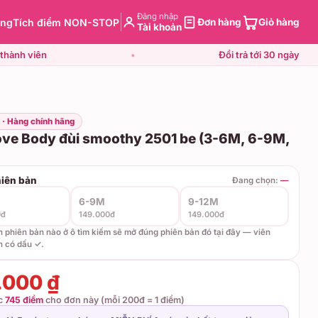
Đăng nhập
àng
Tích điểm NON-STOP
Đơn hàng
Giỏ hàng
Tài khoản
thành viên
•
Đổi trả tới 30 ngày
e · Hàng chính hãng
Love Body đùi smoothy 2501 be (3-6M, 6-9M,
iên bản
Đang chọn:
—
6-9M
9-12M
0đ
149.000đ
149.000đ
ên phiên bản nào ở ô tìm kiếm sẽ mở đúng phiên bản đó tại đây — viên
n có dấu ✓.
.000 ₫
ợc
745 điểm
cho đơn này (mỗi 200đ = 1 điểm)