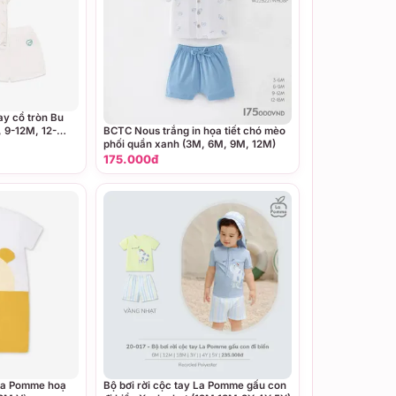
y cổ tròn Bu
BCTC Nous trắng in họa tiết chó mèo
 9-12M, 12-
phối quần xanh (3M, 6M, 9M, 12M)
175.000đ
 La Pomme hoạ
Bộ bơi rời cộc tay La Pomme gấu con