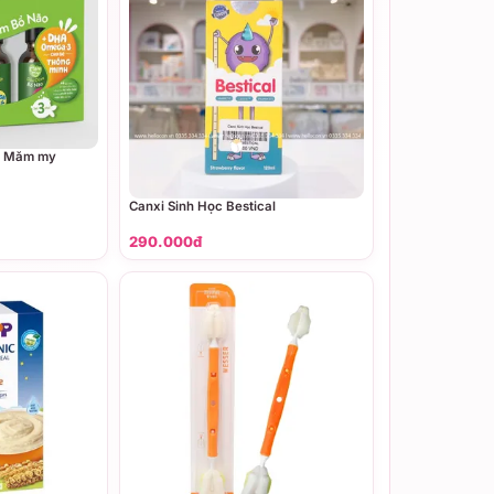
ml Măm my
Canxi Sinh Học Bestical
290.000đ