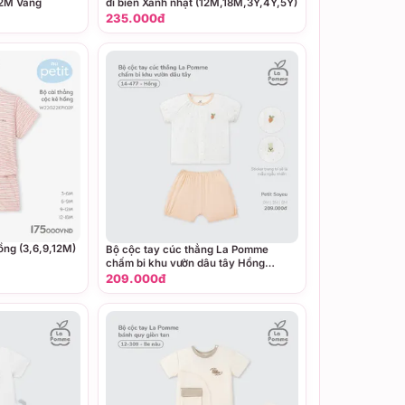
,12M Vàng
đi biển Xanh nhạt (12M,18M,3Y,4Y,5Y)
235.000đ
ồng (3,6,9,12M)
Bộ cộc tay cúc thẳng La Pomme
chấm bi khu vườn dâu tây Hồng
(0M,3M,6M)
209.000đ