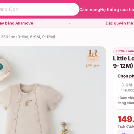
Cẩm nang
Hệ thống cửa h
gay bằng Ahamove
•
Đặc quyền thẻ 
y 2501 be (3-6M, 6-9M, 9-12M)
Little Lov
Little 
9-12M)
Chọn ph
3-6M
149.00
ℹ️ Bấm vi
đang chọ
149
Tích đư