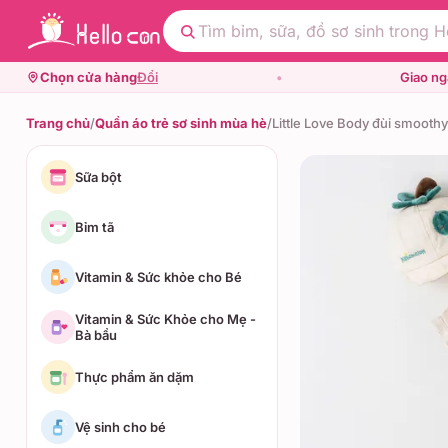
Chọn cửa hàng
Đổi
•
Giao n
Trang chủ
/
Quần áo trẻ sơ sinh mùa hè
/
Little Love Body đùi smooth
Sữa bột
Bỉm tã
Vitamin & Sức khỏe cho Bé
Vitamin & Sức Khỏe cho Mẹ -
Bà bầu
Thực phẩm ăn dặm
Vệ sinh cho bé