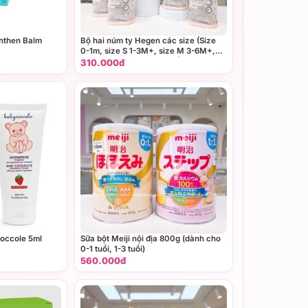
nthen Balm
Bộ hai núm ty Hegen các size (Size
0-1m, size S 1-3M+, size M 3-6M+,
size L trên 6M+, size Y cắt dành cho
310.000đ
thức ăn sệt)
occole 5ml
Sữa bột Meiji nội địa 800g (dành cho
0-1 tuổi, 1-3 tuổi)
560.000đ