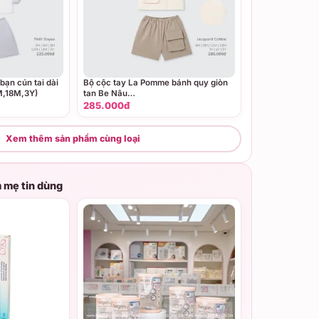
ạn cún tai dài
Bộ cộc tay La Pomme bánh quy giòn
M,18M,3Y)
tan Be Nâu
(6M,9M,12M,18M,3Y,4Y,5Y)
285.000đ
Xem thêm sản phẩm cùng loại
 mẹ tin dùng