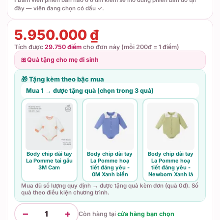
ℹ️ Bấm viên phiên bản nào ở ô tìm kiếm sẽ mở đúng phiên bản đó tại
đây — viên đang chọn có dấu ✓.
5.950.000 ₫
Tích được
29.750 điểm
cho đơn này (mỗi 200đ = 1 điểm)
🎀
Quà tặng cho mẹ đi sinh
🎁 Tặng kèm theo bậc mua
Mua 1 → được tặng quà (chọn trong 3 quà)
Body chip dài tay
Body chip dài tay
Body chip dài tay
La Pomme tai gấu
La Pomme hoạ
La Pomme hoạ
3M Cam
tiết đáng yêu -
tiết đáng yêu -
0M Xanh biển
Newborn Xanh lá
Mua đủ số lượng quy định → được tặng quà kèm đơn (quà 0đ). Số
quà theo điều kiện chương trình.
−
+
1
Còn hàng tại
cửa hàng bạn chọn