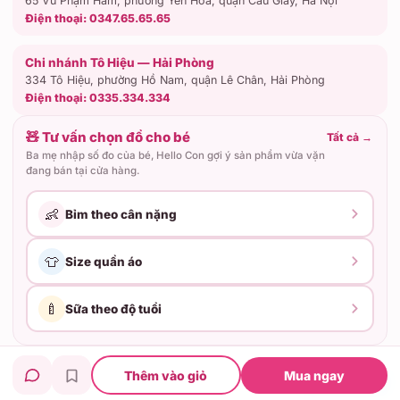
65 Vũ Phạm Hàm, phường Yên Hòa, quận Cầu Giấy, Hà Nội
Điện thoại:
0347.65.65.65
Chi nhánh Tô Hiệu — Hải Phòng
334 Tô Hiệu, phường Hồ Nam, quận Lê Chân, Hải Phòng
Điện thoại:
0335.334.334
🧸 Tư vấn chọn đồ cho bé
Tất cả
→
Ba mẹ nhập số đo của bé, Hello Con gợi ý sản phẩm vừa vặn
đang bán tại cửa hàng.
👶
Bỉm theo cân nặng
👕
Size quần áo
🍼
Sữa theo độ tuổi
Hộ kinh doanh Hello Con · ĐKKD: 02C8006460
Thêm vào giỏ
Mua ngay
© 2026 Hello Con — Cửa hàng mẹ & bé