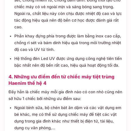
sét, chống nhiễm từ, chống bám dính. Đồng thời tạo cho
chiếc máy có vẻ ngoài mịn và sáng bóng sang trọng.
Ngoài ra, chất liệu này còn chịu được nhiệt độ cao và lực
tác động hiệu quả nên độ bền cơ học được đánh giá rất
cao.
Phần khay đựng phía trong được làm bằng inox cao cấp,
chống rỉ sét và bám dính hiệu quả trong môi trường nhiệt
độ cao và UV từ tính.
Hệ thống đèn Led UV được ứng dụng công nghệ tiên tiến
bậc nhất nên độ bền rất cao, hiệu quả hoạt động tối đa.
4. Những ưu điểm đến từ chiếc máy tiệt trùng
Haenim thế hệ 4
Đây hẳn là chiếc máy mỗi gia đình nào có con nhỏ cũng nên
sở hữu 1 chiếc bởi những ưu điểm sau:
Ngoài bình sữa, bộ chén bát ăn dặm và các vật dụng em
bé khác, mẹ có thể sử dụng chiếc máy để tiệt các vật
dụng trong gia đình khác như thiết bị điện tử, tài liệu,
dụng cụ văn phòng,...