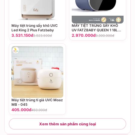
Máy tiệt trùng sấy khô UVC
MÁY TIỆT TRÙNG SẤY KHÔ
Led King 2 Plus Fatzbaby
UV FATZBABY QUEEN 1 18L
(Màu Lá, màu Xanh, màu
3.531.150đ
2.970.000đ
3.923.500đ
3.300.000đ
Hồng)
Máy tiệt trùng ti giả UVC Moaz
MB - 045
405.000đ
450.000đ
Xem thêm sản phẩm cùng loại