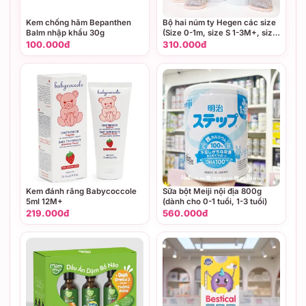
Kem chống hăm Bepanthen
Bộ hai núm ty Hegen các size
Balm nhập khẩu 30g
(Size 0-1m, size S 1-3M+, size
M 3-6M+, size L trên 6M+,
100.000đ
310.000đ
size Y cắt dành cho thức ăn
sệt)
Kem đánh răng Babycoccole
Sữa bột Meiji nội địa 800g
5ml 12M+
(dành cho 0-1 tuổi, 1-3 tuổi)
219.000đ
560.000đ