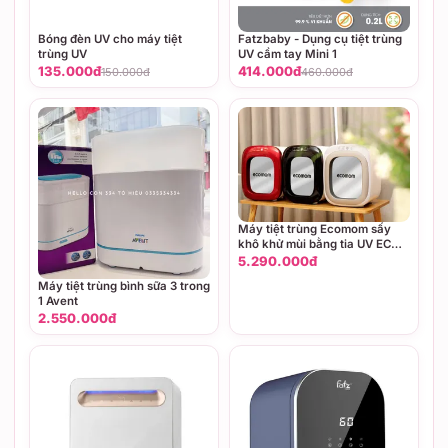
Bóng đèn UV cho máy tiệt
Fatzbaby - Dụng cụ tiệt trùng
trùng UV
UV cầm tay Mini 1
135.000đ
414.000đ
150.000đ
460.000đ
Máy tiệt trùng Ecomom sấy
khô khử mùi bằng tia UV ECO-
100 Pro (Màu Đỏ, màu Bạc)
5.290.000đ
Máy tiệt trùng bình sữa 3 trong
1 Avent
2.550.000đ