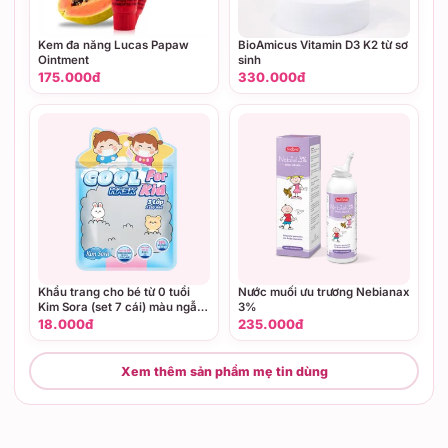
Kem đa năng Lucas Papaw
BioAmicus Vitamin D3 K2 từ sơ
Ointment
sinh
175.000đ
330.000đ
Khẩu trang cho bé từ 0 tuổi
Nước muối ưu trương Nebianax
Kim Sora (set 7 cái) màu ngẫu
3%
nhiên
18.000đ
235.000đ
Xem thêm sản phẩm mẹ tin dùng