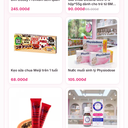
hộp*55g dành cho trẻ từ 6M+
(Vị Dâu, vị Lê, vị Chuối, vị
245.000đ
90.000đ
105.000đ
Xoài)
Kẹo sữa chua Meiji trên 1 tuổi
Nước muối sinh lý Physiodose
68.000đ
105.000đ