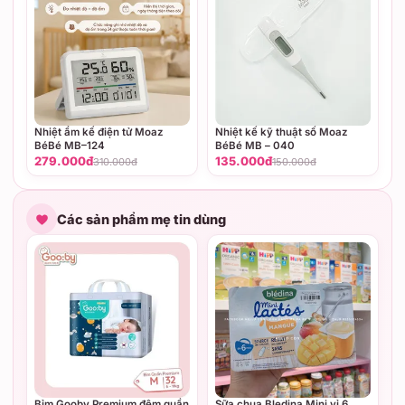
Nhiệt ẩm kế điện tử Moaz
Nhiệt kế kỹ thuật số Moaz
BéBé MB–124
BéBé MB – 040
279.000đ
135.000đ
310.000đ
150.000đ
Các sản phẩm mẹ tin dùng
Bỉm Gooby Premium đêm quần
Sữa chua Bledina Mini vỉ 6