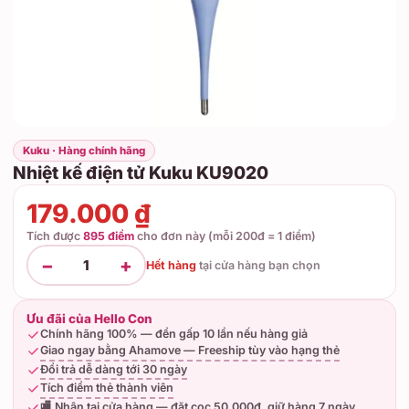
Kuku · Hàng chính hãng
Nhiệt kế điện tử Kuku KU9020
179.000 ₫
Tích được
895 điểm
cho đơn này (mỗi 200đ = 1 điểm)
−
+
1
Hết hàng
tại
cửa hàng bạn chọn
Ưu đãi của Hello Con
Chính hãng 100% — đền gấp 10 lần nếu hàng giả
Giao ngay bằng Ahamove — Freeship tùy vào hạng thẻ
Đổi trả dễ dàng tới 30 ngày
Tích điểm thẻ thành viên
🏬 Nhận tại cửa hàng — đặt cọc 50.000đ, giữ hàng 7 ngày