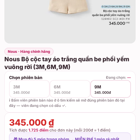
Nous · Hàng chính hãng
Nous Bộ cộc tay áo trắng quần be phối yếm
vuông rời (3M,6M,9M)
Chọn phiên bản
Đang chọn:
—
3M
6M
9M
345.000đ
345.000đ
345.000đ
ℹ️ Bấm viên phiên bản nào ở ô tìm kiếm sẽ mở đúng phiên bản đó tại
đây — viên đang chọn có dấu ✓.
345.000 ₫
Tích được
1.725 điểm
cho đơn này (mỗi 200đ = 1 điểm)
🎁 Mua đủ 5 món trong nhóm → MIỄN PHÍ 1 món rẻ nhất