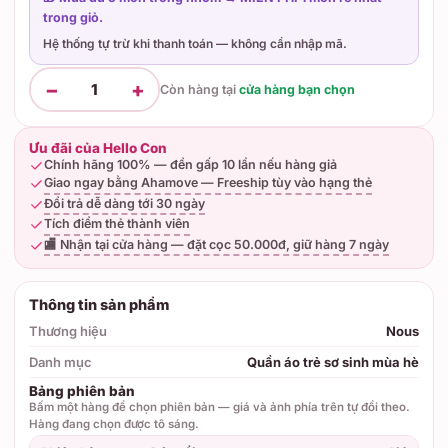
trong giỏ.
Hệ thống tự trừ khi thanh toán — không cần nhập mã.
−
+
1
Còn hàng tại
cửa hàng bạn chọn
Ưu đãi của Hello Con
Chính hãng 100% — đền gấp 10 lần nếu hàng giả
Giao ngay bằng Ahamove — Freeship tùy vào hạng thẻ
Đổi trả dễ dàng tới 30 ngày
Tích điểm thẻ thành viên
🏬 Nhận tại cửa hàng — đặt cọc 50.000đ, giữ hàng 7 ngày
Thông tin sản phẩm
Thương hiệu
Nous
Danh mục
Quần áo trẻ sơ sinh mùa hè
Bảng phiên bản
Bấm một hàng để chọn phiên bản — giá và ảnh phía trên tự đổi theo.
Hàng đang chọn được tô sáng.