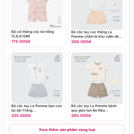
Bộ cài thẳng cộc kẻ hồng
Bộ cộc tay cúc thẳng La
(3,6,9,12M)
Pomme chấm bi khu vườn dâu
tây Hồng (0M,3M,6M)
175.000đ
209.000đ
Bộ cộc tay La Pomme bạn cún
Bộ cộc tay La Pomme bánh
tai dài Trắng
quy giòn tan Be Nâu
(3M,6M,9M,12M,18M,3Y)
(6M,9M,12M,18M,3Y,4Y,5Y)
225.000đ
285.000đ
Xem thêm sản phẩm cùng loại