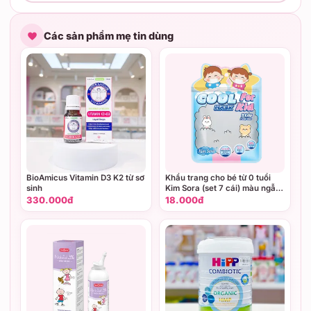
Các sản phẩm mẹ tin dùng
BioAmicus Vitamin D3 K2 từ sơ
Khẩu trang cho bé từ 0 tuổi
sinh
Kim Sora (set 7 cái) màu ngẫu
nhiên
330.000đ
18.000đ