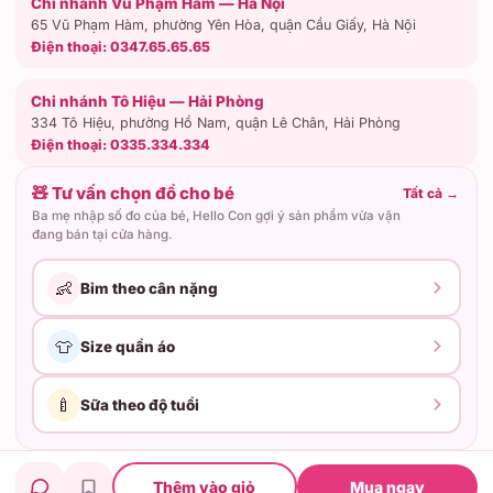
Chi nhánh Vũ Phạm Hàm — Hà Nội
65 Vũ Phạm Hàm, phường Yên Hòa, quận Cầu Giấy, Hà Nội
Điện thoại:
0347.65.65.65
Chi nhánh Tô Hiệu — Hải Phòng
334 Tô Hiệu, phường Hồ Nam, quận Lê Chân, Hải Phòng
Điện thoại:
0335.334.334
🧸 Tư vấn chọn đồ cho bé
Tất cả
→
Ba mẹ nhập số đo của bé, Hello Con gợi ý sản phẩm vừa vặn
đang bán tại cửa hàng.
👶
Bỉm theo cân nặng
👕
Size quần áo
🍼
Sữa theo độ tuổi
Hộ kinh doanh Hello Con · ĐKKD: 02C8006460
Thêm vào giỏ
Mua ngay