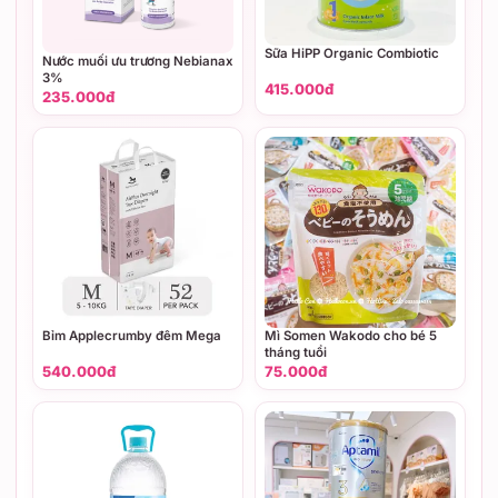
Sữa HiPP Organic Combiotic
Nước muối ưu trương Nebianax
3%
415.000đ
235.000đ
Bỉm Applecrumby đêm Mega
Mì Somen Wakodo cho bé 5
tháng tuổi
540.000đ
75.000đ