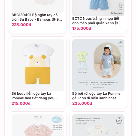
BBB130401 Bộ ngắn tay cổ
BCTC Nous trắng in họa tiết
tròn Bu Baby - Bambus (6-9M,
chó mèo phối quần xanh (3M,
9-12M, 12-18M)
225.000đ
6M, 9M, 12M)
175.000đ
Bộ body liền cộc tay La
Bộ bơi rời cộc tay La Pomme
Pomme hoạ tiết đáng yêu -
gấu con đi biển Xanh nhạt
3,6,9,12M Vàng
(12M,18M,3Y,4Y,5Y)
215.000đ
235.000đ