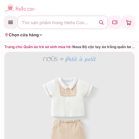
Tìm sản phẩm trong Hello Con…
Chọn cửa hàng
Trang chủ
›
Quần áo trẻ sơ sinh mùa hè
›
Nous Bộ cộc tay áo trắng quần be phối yếm vuông rời (3M,6M,9M)