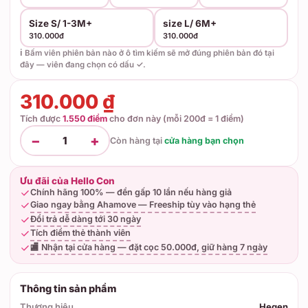
Size S/ 1-3M+
size L/ 6M+
310.000đ
310.000đ
ℹ️ Bấm viên phiên bản nào ở ô tìm kiếm sẽ mở đúng phiên bản đó tại
đây — viên đang chọn có dấu ✓.
310.000 ₫
Tích được
1.550 điểm
cho đơn này (mỗi 200đ = 1 điểm)
−
+
1
Còn hàng tại
cửa hàng bạn chọn
Ưu đãi của Hello Con
Chính hãng 100% — đền gấp 10 lần nếu hàng giả
Giao ngay bằng Ahamove — Freeship tùy vào hạng thẻ
Đổi trả dễ dàng tới 30 ngày
Tích điểm thẻ thành viên
🏬 Nhận tại cửa hàng — đặt cọc 50.000đ, giữ hàng 7 ngày
Thông tin sản phẩm
Thương hiệu
Hegen