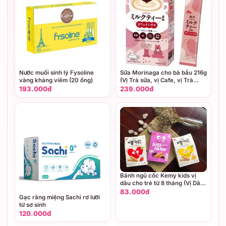
Nước muối sinh lý Fysoline
Sữa Morinaga cho bà bầu 216g
vàng kháng viêm (20 ống)
(Vị Trà sữa, vị Cafe, vị Trà
xanh)
193.000đ
239.000đ
Bánh ngũ cốc Kemy kids vị
dâu cho trẻ từ 8 tháng (Vị Dâu,
vị Phô mai, vị Việt quất)
83.000đ
Gạc răng miệng Sachi rơ lưỡi
từ sơ sinh
120.000đ