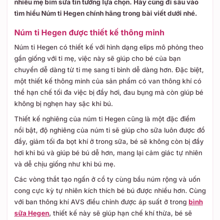
nhiều mẹ bỉm sữa tin tưởng lựa chọn. Hãy cùng đi sâu vào
tìm hiểu Núm ti Hegen chính hãng trong bài viết dưới nhé.
Núm ti Hegen được thiết kế thông minh
Núm ti Hegen có thiết kế với hình dạng elips mô phỏng theo
gần giống với ti mẹ, việc này sẽ giúp cho bé của bạn
chuyển dễ dàng từ ti mẹ sang ti bình dễ dàng hơn. Đặc biệt,
một thiết kế thông minh của sản phẩm có van thông khí có
thể hạn chế tối đa việc bị đầy hơi, đau bụng mà còn giúp bé
không bị nghẹn hay sặc khi bú.
Thiết kế nghiêng của núm ti Hegen cũng là một đặc điểm
nổi bật, độ nghiêng của núm ti sẽ giúp cho sữa luôn được đổ
đầy, giảm tối đa bọt khí ở trong sữa, bé sẽ không còn bị đầy
hơi khi bú và giúp bé bú dễ hơn, mang lại cảm giác tự nhiên
và dễ chịu giống như khi bú mẹ.
Các vòng thắt tạo ngấn ở cổ ty cùng bầu núm rộng và uốn
cong cực kỳ tự nhiên kích thích bé bú được nhiều hơn. Cùng
với ban thông khí AVS điều chỉnh được áp suất ở trong
bình
sữa Hegen
, thiết kế này sẽ giúp hạn chế khí thừa, bé sẽ