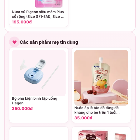
Núm vú Pigeon siêu mềm Plus
cổ rộng (Size S (1-3M), Size M
(3-6M), Size L (6M+))
195.000đ
Các sản phẩm mẹ tin dùng
Bộ phụ kiện bình tập uống
Hegen
Nước ép lê táo đỏ tăng đề
350.000đ
kháng cho bé trên 1 tuổi
BeBecook
35.000đ