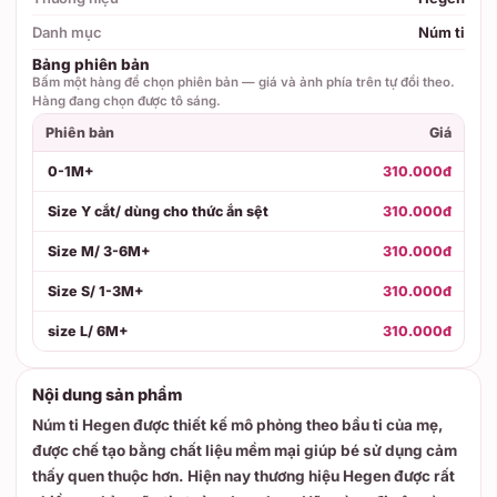
Danh mục
Núm ti
Bảng phiên bản
Bấm một hàng để chọn phiên bản — giá và ảnh phía trên tự đổi theo.
Hàng đang chọn được tô sáng.
Phiên bản
Giá
0-1M+
310.000đ
Size Y cắt/ dùng cho thức ắn sệt
310.000đ
Size M/ 3-6M+
310.000đ
Size S/ 1-3M+
310.000đ
size L/ 6M+
310.000đ
Nội dung sản phẩm
Núm ti Hegen được thiết kế mô phỏng theo bầu ti của mẹ,
được chế tạo bằng chất liệu mềm mại giúp bé sử dụng cảm
thấy quen thuộc hơn. Hiện nay thương hiệu Hegen được rất