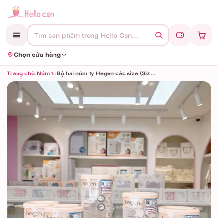
Tìm sản phẩm trong Hello Con…
Chọn cửa hàng
Trang chủ
›
Núm ti
›
Bộ hai núm ty Hegen các size (Size 0-1m, size S 1-3M+, size M 3-6M+, size L trên 6M+, size Y cắt dành cho thức ăn sệt)