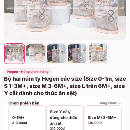
Hegen · Hàng chính hãng
Bộ hai núm ty Hegen các size (Size 0-1m, size
S 1-3M+, size M 3-6M+, size L trên 6M+, size
Y cắt dành cho thức ăn sệt)
Chọn phiên bản
Đang chọn:
—
Size Y cắt/
0-1M+
dùng cho thức
Size M/ 3-6M+
310.000đ
310.000đ
ắn sệt
310.000đ