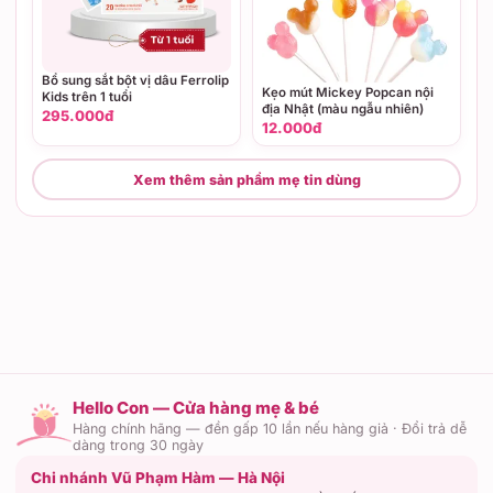
Bổ sung sắt bột vị dâu Ferrolip
Kẹo mút Mickey Popcan nội
Kids trên 1 tuổi
địa Nhật (màu ngẫu nhiên)
295.000đ
12.000đ
Xem thêm sản phẩm mẹ tin dùng
Hello Con — Cửa hàng mẹ & bé
Hàng chính hãng — đền gấp 10 lần nếu hàng giả · Đổi trả dễ
dàng trong 30 ngày
Chi nhánh Vũ Phạm Hàm — Hà Nội