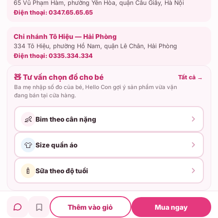
65 Vũ Phạm Hàm, phường Yên Hòa, quận Cầu Giấy, Hà Nội
Điện thoại:
0347.65.65.65
Chi nhánh Tô Hiệu — Hải Phòng
334 Tô Hiệu, phường Hồ Nam, quận Lê Chân, Hải Phòng
Điện thoại:
0335.334.334
🧸 Tư vấn chọn đồ cho bé
Tất cả
→
Ba mẹ nhập số đo của bé, Hello Con gợi ý sản phẩm vừa vặn
đang bán tại cửa hàng.
👶
Bỉm theo cân nặng
👕
Size quần áo
🍼
Sữa theo độ tuổi
Hộ kinh doanh Hello Con · ĐKKD: 02C8006460
Thêm vào giỏ
Mua ngay
© 2026 Hello Con — Cửa hàng mẹ & bé