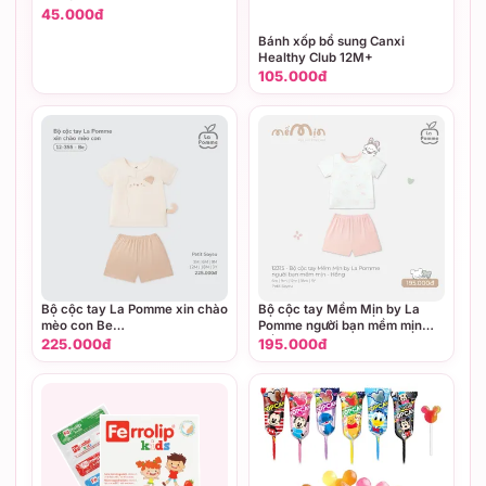
45.000đ
Bánh xốp bổ sung Canxi
Healthy Club 12M+
105.000đ
Bộ cộc tay La Pomme xin chào
Bộ cộc tay Mềm Mịn by La
mèo con Be
Pomme người bạn mềm mịn
(3M,6M,9M,12M,18M,3Y)
Hồng (6M,9M,12M,18M,3Y)
225.000đ
195.000đ