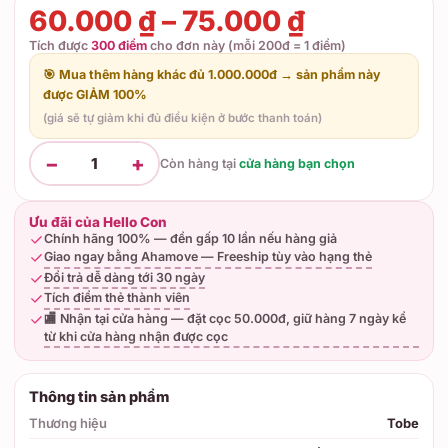
60.000 ₫ – 75.000 ₫
Tích được
300 điểm
cho đơn này (mỗi 200đ = 1 điểm)
🎯 Mua thêm hàng khác đủ 1.000.000đ → sản phẩm này
được GIẢM 100%
(giá sẽ tự giảm khi đủ điều kiện ở bước thanh toán)
−
+
1
Còn hàng tại
cửa hàng bạn chọn
Ưu đãi của Hello Con
Chính hãng 100% — đền gấp 10 lần nếu hàng giả
Giao ngay bằng Ahamove — Freeship tùy vào hạng thẻ
Đổi trả dễ dàng tới 30 ngày
Tích điểm thẻ thành viên
🏬 Nhận tại cửa hàng — đặt cọc 50.000đ, giữ hàng 7 ngày kể
từ khi cửa hàng nhận được cọc
Thông tin sản phẩm
Thương hiệu
Tobe