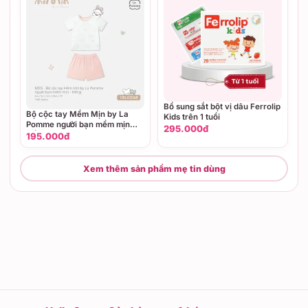
Bổ sung sắt bột vị dâu Ferrolip
Bộ cộc tay Mềm Mịn by La
Kids trên 1 tuổi
Pomme người bạn mềm mịn
295.000đ
Hồng (6M,9M,12M,18M,3Y)
195.000đ
Xem thêm sản phẩm mẹ tin dùng