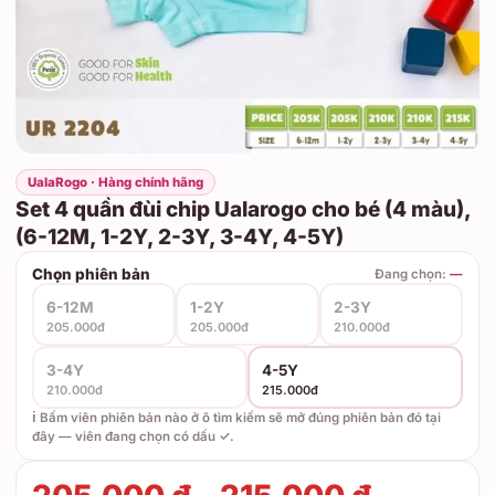
UalaRogo · Hàng chính hãng
Set 4 quần đùi chip Ualarogo cho bé (4 màu),
(6-12M, 1-2Y, 2-3Y, 3-4Y, 4-5Y)
Chọn phiên bản
Đang chọn:
—
6-12M
1-2Y
2-3Y
205.000đ
205.000đ
210.000đ
3-4Y
4-5Y
210.000đ
215.000đ
ℹ️ Bấm viên phiên bản nào ở ô tìm kiếm sẽ mở đúng phiên bản đó tại
đây — viên đang chọn có dấu ✓.