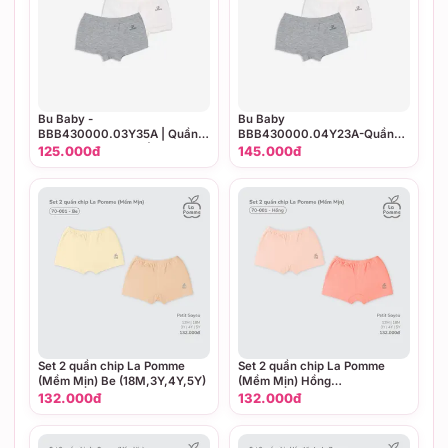
Bu Baby -
Bu Baby
BBB430000.03Y35A | Quần
BBB430000.04Y23A-Quần
chip đùi Bambus Trắng - Ghi
chip đùi Bambus (3-4Y, 4-5Y)
125.000đ
145.000đ
12M đến 3Y
(Trắng - Be, Trắng - Ghi, Hồng
cam - Trắng)
Set 2 quần chip La Pomme
Set 2 quần chip La Pomme
(Mềm Mịn) Be (18M,3Y,4Y,5Y)
(Mềm Mịn) Hồng
(18M,3Y,4Y,5Y)
132.000đ
132.000đ