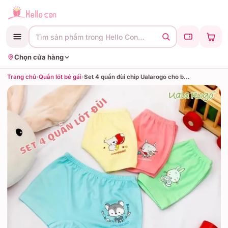
Tìm sản phẩm trong Hello Con…
Chọn cửa hàng
Trang chủ
›
Quần lót bé gái
›
Set 4 quần đùi chip Ualarogo cho bé (4 màu), (6-12M, 1-2Y, 2-3Y, 3-4Y, 4-5Y)