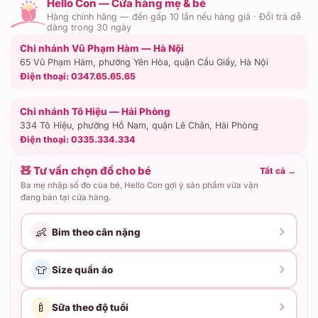
Hello Con — Cửa hàng mẹ & bé
Hàng chính hãng — đền gấp 10 lần nếu hàng giả · Đổi trả dễ
dàng trong 30 ngày
Chi nhánh Vũ Phạm Hàm — Hà Nội
65 Vũ Phạm Hàm, phường Yên Hòa, quận Cầu Giấy, Hà Nội
Điện thoại:
0347.65.65.65
Chi nhánh Tô Hiệu — Hải Phòng
334 Tô Hiệu, phường Hồ Nam, quận Lê Chân, Hải Phòng
Điện thoại:
0335.334.334
🧸 Tư vấn chọn đồ cho bé
Tất cả
→
Ba mẹ nhập số đo của bé, Hello Con gợi ý sản phẩm vừa vặn
đang bán tại cửa hàng.
👶
Bỉm theo cân nặng
👕
Size quần áo
🍼
Sữa theo độ tuổi