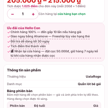
205.000 ₫ – 215.000 ₫
Tích được
1.025 điểm
cho đơn này (mỗi 200đ = 1 điểm)
−
+
1
Còn hàng tại
cửa hàng bạn chọn
Ưu đãi của Hello Con
Chính hãng 100% — đền gấp 10 lần nếu hàng giả
Giao ngay bằng Ahamove — Freeship tùy vào hạng thẻ
Đổi trả dễ dàng tới 30 ngày
Tích điểm thẻ thành viên
🏬 Nhận tại cửa hàng — đặt cọc 50.000đ, giữ hàng 7 ngày kể
từ khi cửa hàng nhận được cọc
Thông tin sản phẩm
Thương hiệu
UalaRogo
Danh mục
Quần lót bé gái
Bảng phiên bản
Bấm một hàng để chọn phiên bản — giá và ảnh phía trên tự đổi theo.
Hàng đang chọn được tô sáng.
Phiên bản
Độ tuổi
Giá