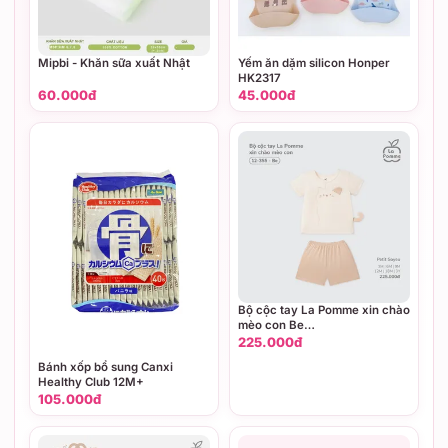
Mipbi - Khăn sữa xuất Nhật
Yếm ăn dặm silicon Honper
HK2317
60.000đ
45.000đ
Bộ cộc tay La Pomme xin chào
mèo con Be
(3M,6M,9M,12M,18M,3Y)
225.000đ
Bánh xốp bổ sung Canxi
Healthy Club 12M+
105.000đ