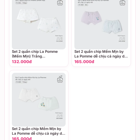
Set 2 quần chip La Pomme
Set 2 quần chip Mềm Mịn by
(Mềm Mịn) Trắng
La Pomme dễ chịu cả ngày dài
(18M,3Y,4Y,5Y)
Ghi (18M,3Y,4Y,5Y)
132.000đ
165.000đ
Set 2 quần chip Mềm Mịn by
La Pomme dễ chịu cả ngày dài
Trắng (18M,3Y,4Y,5Y)
165.000đ