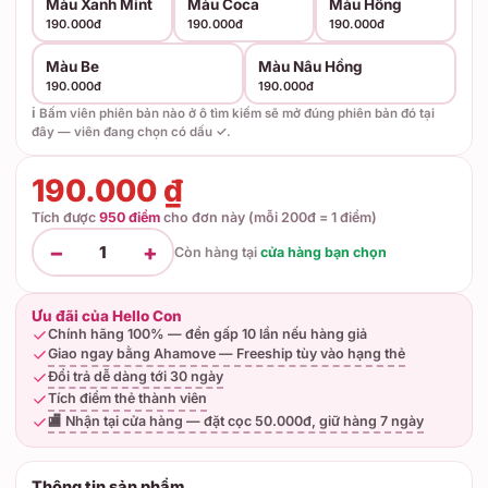
Màu Xanh Mint
Màu Coca
Màu Hồng
190.000đ
190.000đ
190.000đ
Màu Be
Màu Nâu Hồng
190.000đ
190.000đ
ℹ️ Bấm viên phiên bản nào ở ô tìm kiếm sẽ mở đúng phiên bản đó tại
đây — viên đang chọn có dấu ✓.
190.000 ₫
Tích được
950 điểm
cho đơn này (mỗi 200đ = 1 điểm)
−
+
1
Còn hàng tại
cửa hàng bạn chọn
Ưu đãi của Hello Con
Chính hãng 100% — đền gấp 10 lần nếu hàng giả
Giao ngay bằng Ahamove — Freeship tùy vào hạng thẻ
Đổi trả dễ dàng tới 30 ngày
Tích điểm thẻ thành viên
🏬 Nhận tại cửa hàng — đặt cọc 50.000đ, giữ hàng 7 ngày
Thông tin sản phẩm