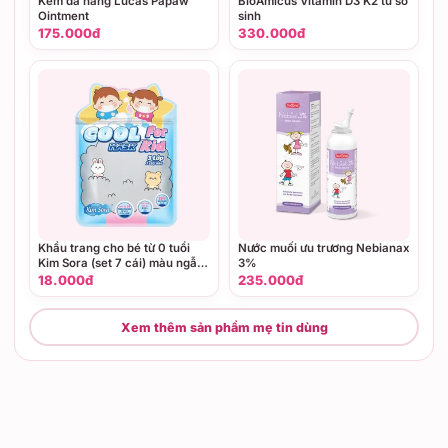
Kem đa năng Lucas Papaw
BioAmicus Vitamin D3 K2 từ sơ
Ointment
sinh
175.000đ
330.000đ
Khẩu trang cho bé từ 0 tuổi
Nước muối ưu trương Nebianax
Kim Sora (set 7 cái) màu ngẫu
3%
nhiên
18.000đ
235.000đ
Xem thêm sản phẩm mẹ tin dùng