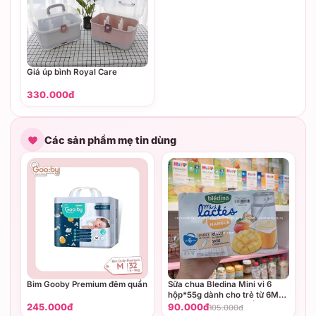
Giá úp bình Royal Care
330.000đ
Các sản phẩm mẹ tin dùng
Bỉm Gooby Premium đêm quần
Sữa chua Bledina Mini vỉ 6
hộp*55g dành cho trẻ từ 6M+
(Vị Dâu, vị Lê, vị Chuối, vị
245.000đ
90.000đ
105.000đ