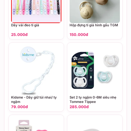
Dây vải đeo ti giả
Hộp đựng ti giả hình gấu TGM
25.000đ
150.000đ
Kidsme - Dây giữ túi nhai/ ty
Set 2 ty ngậm 0-6M siêu nhẹ
ngậm
Tommee Tippee
79.000đ
285.000đ