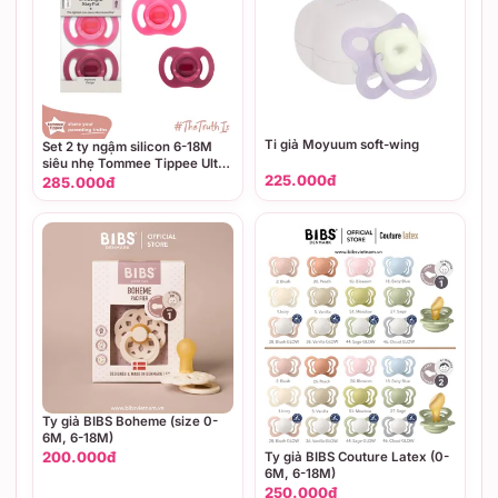
Ti giả Moyuum soft-wing
Set 2 ty ngậm silicon 6-18M
siêu nhẹ Tommee Tippee Ultra
225.000đ
Light
285.000đ
Ty giả BIBS Boheme (size 0-
6M, 6-18M)
200.000đ
Ty giả BIBS Couture Latex (0-
6M, 6-18M)
250.000đ