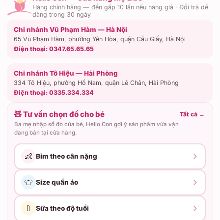
Hàng chính hãng — đền gấp 10 lần nếu hàng giả · Đổi trả dễ
dàng trong 30 ngày
Chi nhánh Vũ Phạm Hàm — Hà Nội
65 Vũ Phạm Hàm, phường Yên Hòa, quận Cầu Giấy, Hà Nội
Điện thoại:
0347.65.65.65
Chi nhánh Tô Hiệu — Hải Phòng
334 Tô Hiệu, phường Hồ Nam, quận Lê Chân, Hải Phòng
Điện thoại:
0335.334.334
🧸 Tư vấn chọn đồ cho bé
Tất cả
→
Ba mẹ nhập số đo của bé, Hello Con gợi ý sản phẩm vừa vặn
đang bán tại cửa hàng.
👶
Bỉm theo cân nặng
👕
Size quần áo
🍼
Sữa theo độ tuổi