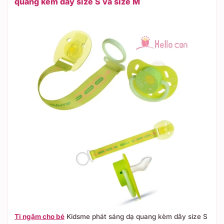
quang kèm dây size S và size M
Ti ngậm cho bé
Kidsme phát sáng dạ quang kèm dây size S