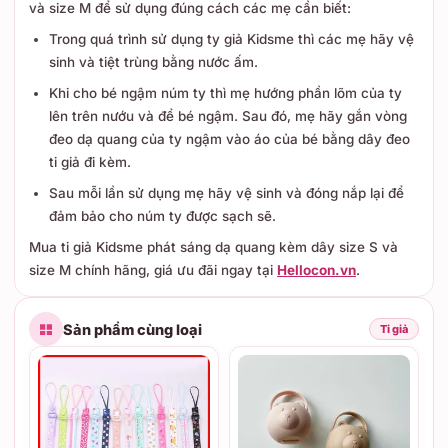
và size M để sử dụng đúng cách các mẹ cần biết:
Trong quá trình sử dụng ty giả Kidsme thì các mẹ hãy vệ
sinh và tiệt trùng bằng nước ấm.
Khi cho bé ngậm núm ty thì mẹ hướng phần lõm của ty
lên trên nướu và để bé ngậm. Sau đó, mẹ hãy gắn vòng
đeo dạ quang của ty ngậm vào áo của bé bằng dây đeo
ti giả đi kèm.
Sau mỗi lần sử dụng mẹ hãy vệ sinh và đóng nắp lại để
đảm bảo cho núm ty được sạch sẽ.
Mua ti giả Kidsme phát sáng dạ quang kèm dây size S và
size M chính hãng, giá ưu đãi ngay tại
Hellocon.vn
.
Sản phẩm cùng loại
Ti giả