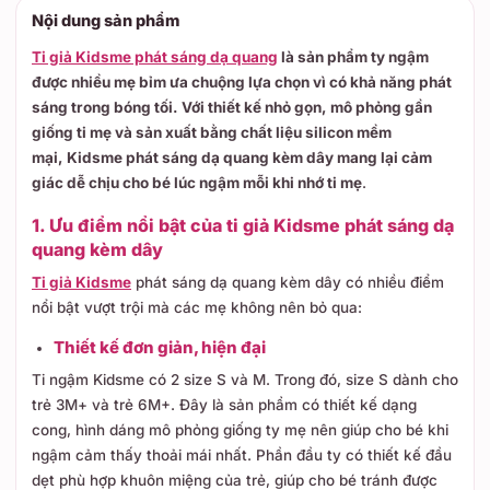
Nội dung sản phẩm
Ti giả Kidsme phát sáng dạ quang
là sản phẩm ty ngậm
được nhiều mẹ bỉm ưa chuộng lựa chọn vì có khả năng phát
sáng trong bóng tối. Với thiết kế nhỏ gọn, mô phỏng gần
giống ti mẹ và sản xuất bằng chất liệu silicon mềm
mại, Kidsme phát sáng dạ quang kèm dây mang lại cảm
giác dễ chịu cho bé lúc ngậm mỗi khi nhớ ti mẹ
.
1. Ưu điểm nổi bật của ti giả Kidsme phát sáng dạ
quang kèm dây
Ti giả Kidsme
phát sáng dạ quang kèm dây có nhiều điểm
nổi bật vượt trội mà các mẹ không nên bỏ qua:
Thiết kế đơn giản, hiện đại
Ti ngậm Kidsme có 2 size S và M. Trong đó, size S dành cho
trẻ 3M+ và trẻ 6M+. Đây là sản phẩm có thiết kế dạng
cong, hình dáng mô phỏng giống ty mẹ nên giúp cho bé khi
ngậm cảm thấy thoải mái nhất. Phần đầu ty có thiết kế đầu
dẹt phù hợp khuôn miệng của trẻ, giúp cho bé tránh được