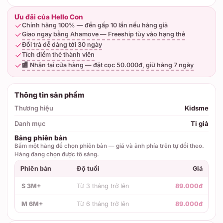
Ưu đãi của Hello Con
Chính hãng 100% — đền gấp 10 lần nếu hàng giả
Giao ngay bằng Ahamove — Freeship tùy vào hạng thẻ
Đổi trả dễ dàng tới 30 ngày
Tích điểm thẻ thành viên
🏬 Nhận tại cửa hàng — đặt cọc 50.000đ, giữ hàng 7 ngày
Thông tin sản phẩm
Thương hiệu
Kidsme
Danh mục
Ti giả
Bảng phiên bản
Bấm một hàng để chọn phiên bản — giá và ảnh phía trên tự đổi theo.
Hàng đang chọn được tô sáng.
Phiên bản
Độ tuổi
Giá
S 3M+
Từ 3 tháng trở lên
89.000đ
M 6M+
Từ 6 tháng trở lên
89.000đ