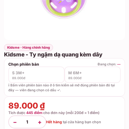
Kidsme · Hàng chính hãng
Kidsme - Ty ngậm dạ quang kèm dây
Chọn phiên bản
Đang chọn:
—
S 3M+
M 6M+
89.000đ
89.000đ
ℹ️ Bấm viên phiên bản nào ở ô tìm kiếm sẽ mở đúng phiên bản đó tại
đây — viên đang chọn có dấu ✓.
89.000 ₫
Tích được
445 điểm
cho đơn này (mỗi 200đ = 1 điểm)
−
+
1
Hết hàng
tại
cửa hàng bạn chọn