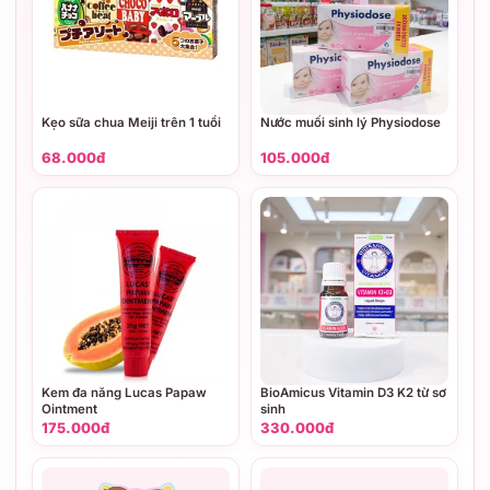
Kẹo sữa chua Meiji trên 1 tuổi
Nước muối sinh lý Physiodose
68.000đ
105.000đ
Kem đa năng Lucas Papaw
BioAmicus Vitamin D3 K2 từ sơ
Ointment
sinh
175.000đ
330.000đ