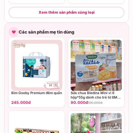
Xem thêm sản phẩm cùng loại
Các sản phẩm mẹ tin dùng
Bỉm Gooby Premium đêm quần
Sữa chua Bledina Mini vỉ 6
hộp*55g dành cho trẻ từ 6M+
(Vị Dâu, vị Lê, vị Chuối, vị
245.000đ
90.000đ
105.000đ
Xoài)