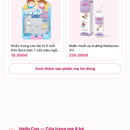
Khẩu trang cho bé từ 0 tuổi
Nước muối ưu trương Nebianax
Kim Sora (set 7 cái) màu ngẫu
3%
nhiên
18.000đ
235.000đ
Xem thêm sản phẩm mẹ tin dùng
Hello Con — Cửa hàng mẹ & bé