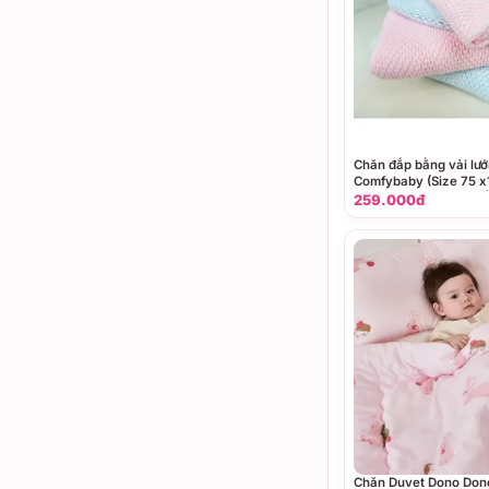
Chăn đắp bằng vải lướ
Comfybaby (Size 75 
100x150cm), (Màu Hồ
259.000đ
Chăn Duvet Dono Don