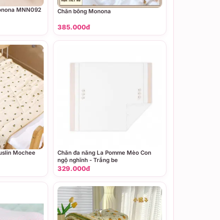
Monona MNN092
Chăn bông Monona
385.000đ
uslin Mochee
Chăn đa năng La Pomme Mèo Con
ngộ nghĩnh - Trắng be
329.000đ