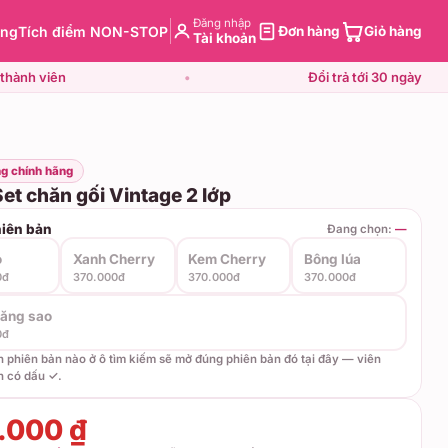
Đăng nhập
àng
Tích điểm NON-STOP
Đơn hàng
Giỏ hàng
Tài khoản
thành viên
•
Đổi trả tới 30 ngày
g chính hãng
et chăn gối Vintage 2 lớp
iên bản
Đang chọn:
—
ỏ
Xanh Cherry
Kem Cherry
Bông lúa
0đ
370.000đ
370.000đ
370.000đ
răng sao
0đ
ên phiên bản nào ở ô tìm kiếm sẽ mở đúng phiên bản đó tại đây — viên
n có dấu ✓.
.000 ₫