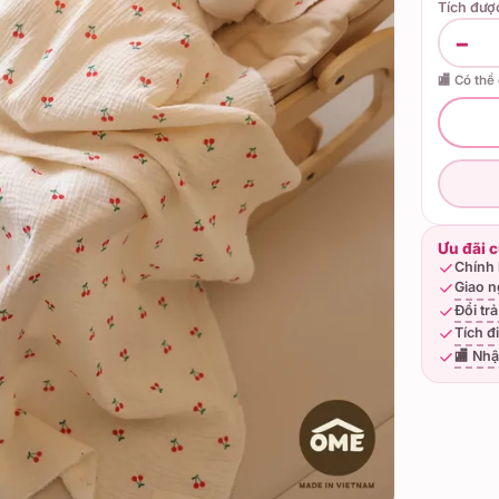
Tích đư
−
🏬 Có thể
Ưu đãi 
Chính 
Giao n
Đổi tr
Tích đ
🏬 Nhậ