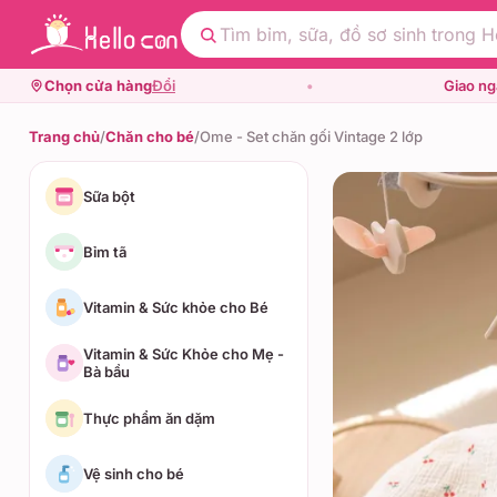
Chọn cửa hàng
Đổi
•
Giao n
Trang chủ
/
Chăn cho bé
/
Ome - Set chăn gối Vintage 2 lớp
Sữa bột
Bỉm tã
Vitamin & Sức khỏe cho Bé
Vitamin & Sức Khỏe cho Mẹ -
Bà bầu
Thực phẩm ăn dặm
Vệ sinh cho bé