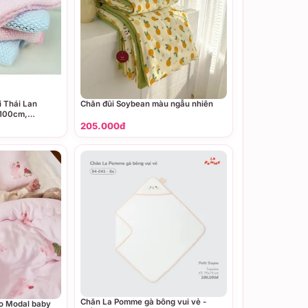
i Thái Lan
Chăn đũi Soybean màu ngẫu nhiên
x100cm,
ng, màu Xanh)
205.000đ
Chăn La Pomme gà bông vui vẻ -
o Modal baby