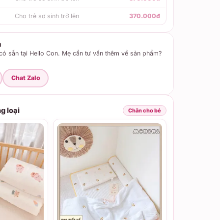
Cho trẻ sơ sinh trở lên
370.000đ
m
ó sẵn tại Hello Con. Mẹ cần tư vấn thêm về sản phẩm?
Chat Zalo
g loại
Chăn cho bé