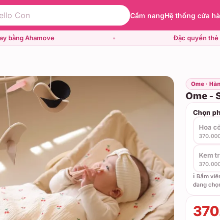
Cẩm nang
Hệ thống cửa h
gay bằng Ahamove
•
Đặc quyền thẻ 
Ome · Hàn
Ome - S
Chọn ph
Hoa c
370.00
Kem t
370.00
ℹ️ Bấm vi
đang chọ
370