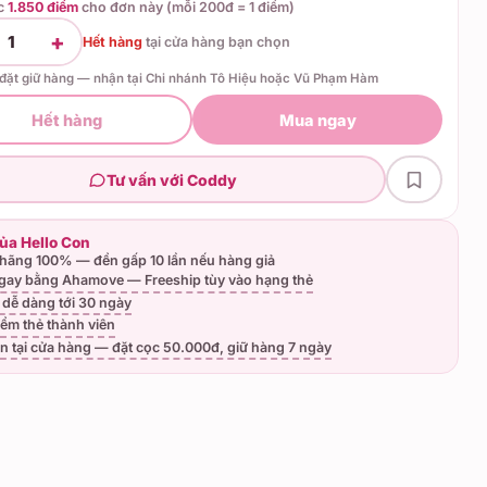
ợc
1.850 điểm
cho đơn này (mỗi 200đ = 1 điểm)
+
1
Hết hàng
tại
cửa hàng bạn chọn
 đặt giữ hàng — nhận tại Chi nhánh Tô Hiệu hoặc Vũ Phạm Hàm
Hết hàng
Mua ngay
Tư vấn với Coddy
của Hello Con
hãng 100% — đền gấp 10 lần nếu hàng giả
gay bằng Ahamove — Freeship tùy vào hạng thẻ
ả dễ dàng tới 30 ngày
iểm thẻ thành viên
n tại cửa hàng — đặt cọc 50.000đ, giữ hàng 7 ngày