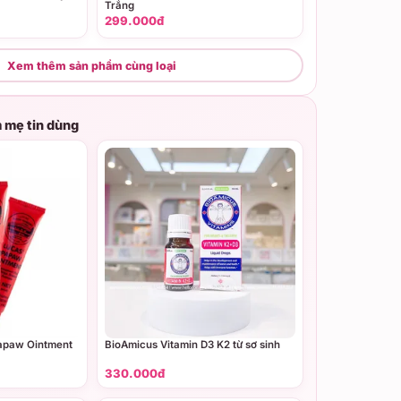
Trắng
299.000đ
Xem thêm sản phẩm cùng loại
 mẹ tin dùng
apaw Ointment
BioAmicus Vitamin D3 K2 từ sơ sinh
330.000đ