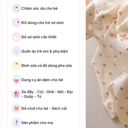
Chăm sóc da cho bé
Đồ dùng cho trẻ sơ sinh
Đồ sơ sinh cần thiết
Quần áo trẻ em & phụ kiện
Bình sữa và đồ dùng pha sữa
Dụng cụ ăn dặm cho bé
Xe đẩy - Cũi - Ghế - Nôi - Địu
- Quây - Tủ
Đồ chơi cho bé - Sách vải
Sản phẩm cho mẹ