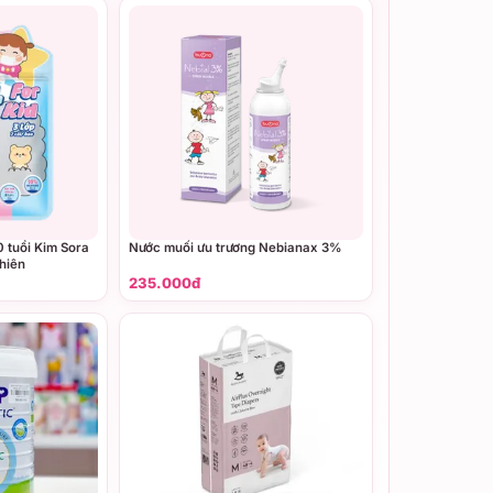
0 tuổi Kim Sora
Nước muối ưu trương Nebianax 3%
nhiên
235.000đ