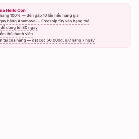
của Hello Con
hãng 100% — đền gấp 10 lần nếu hàng giả
gay bằng Ahamove — Freeship tùy vào hạng thẻ
ả dễ dàng tới 30 ngày
iểm thẻ thành viên
n tại cửa hàng — đặt cọc 50.000đ, giữ hàng 7 ngày