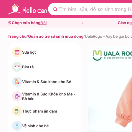
Chọn cửa hàng
Đổi
•
Giao n
Trang chủ
/
Quần áo trẻ sơ sinh mùa đông
/
UalaRogo - Váy bé gái bo 
Sữa bột
Bỉm tã
Vitamin & Sức khỏe cho Bé
Vitamin & Sức Khỏe cho Mẹ -
Bà bầu
Thực phẩm ăn dặm
Vệ sinh cho bé