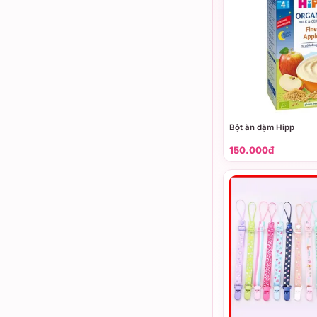
Bột ăn dặm Hipp
150.000đ