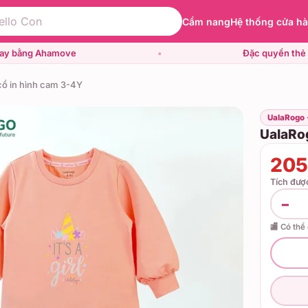
Cẩm nang
Hệ thống cửa h
gay bằng Ahamove
•
Đặc quyền thẻ 
cổ in hình cam 3-4Y
UalaRogo 
UalaRog
205
Tích đư
−
🏬 Có thể