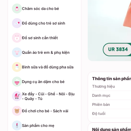
Chăm sóc da cho bé
Đồ dùng cho trẻ sơ sinh
Đồ sơ sinh cần thiết
Quần áo trẻ em & phụ kiện
Bình sữa và đồ dùng pha sữa
Thông tin sản phẩ
Dụng cụ ăn dặm cho bé
Thương hiệu
Xe đẩy - Cũi - Ghế - Nôi - Địu
Danh mục
- Quây - Tủ
Phiên bản
Đồ chơi cho bé - Sách vải
Độ tuổi
Sản phẩm cho mẹ
Nội dung sản phẩ