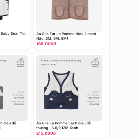
 Baby Bear Tím
Áo Gile Fur La Pomme Nice 2 meet
Nâu (3M, 6M, 9M)
185.000đ
h điệu dễ
Áo Gile La Pomme cách điệu dễ
i
thương - 3,6,9,12M Xanh
215.000đ