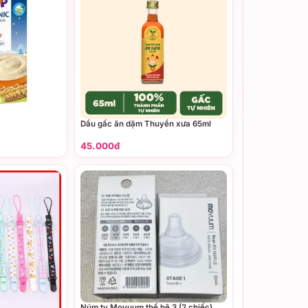
Dầu gấc ăn dặm Thuyền xưa 65ml
45.000đ
Núm ty Moyuum thế hệ 3 (2 chiếc)