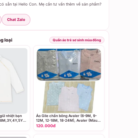
ó sẵn tại Hello Con. Mẹ cần tư vấn thêm về sản phẩm?
Chat Zalo
g loại
Quần áo trẻ sơ sinh mùa đông
iữ nhiệt bạn
Áo Gile chần bông Avaler (6-9M, 9-
,18M,3Y,4Y,5Y
12M, 12-18M, 18-24M), Avaler (Màu
Hồng, Ghi)
120.000đ