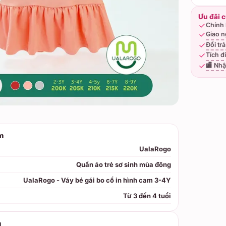
Ưu đãi 
Chính 
Giao n
Đổi tr
Tích đ
🏬 Nhậ
m
UalaRogo
Quần áo trẻ sơ sinh mùa đông
UalaRogo - Váy bé gái bo cổ in hình cam 3-4Y
Từ 3 đến 4 tuổi
m