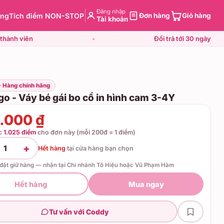
Đăng nhập
àng
Tích điểm NON-STOP
Đơn hàng
Giỏ hàng
Tài khoản
thành viên
•
Đổi trả tới 30 ngày
· Hàng chính hãng
o - Váy bé gái bo cổ in hình cam 3-4Y
.000 ₫
ợc
1.025 điểm
cho đơn này (mỗi 200đ = 1 điểm)
+
1
Hết hàng
tại
cửa hàng bạn chọn
 đặt giữ hàng — nhận tại Chi nhánh Tô Hiệu hoặc Vũ Phạm Hàm
Hết hàng
Mua ngay
Tư vấn với Coddy