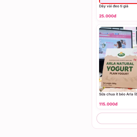
Dây vải đeo ti giả
25.000đ
Sữa chua ít béo Arla 
115.000đ